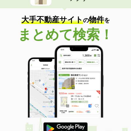
大手不動産サイト
物件
の
を
まとめて検索！