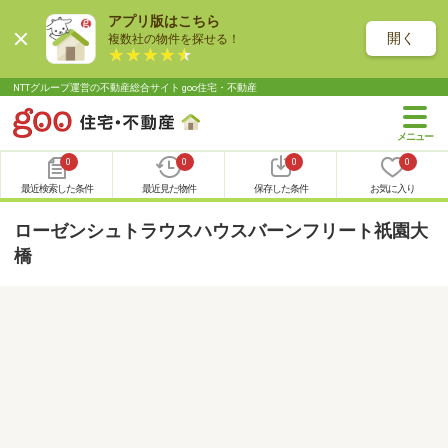
アプリ版はこちら
開く
複数社の物件を探せる！
NTTグループ運営の不動産総合サイト goo住宅・不動産
0
0
0
0
最近検索した条件
最近見た物件
保存した条件
お気に入り
ローゼンシュトラウスハウスバーンフリート祇園大
橋