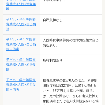
費助成<入院>対象年
齢
子ども・学生等医療
自己負担なし
費助成<入院>自己負
担
子ども・学生等医療
入院時食事療養費の標準負担額の自己
費助成<入院>自己負
負担あり。
担－備考
子ども・学生等医療
所得制限あり
費助成<入院>所得制
限
子ども・学生等医療
扶養親族等の数が0人の場合、所得制
費助成<入院>所得制
限限度額は532万円。以降1人増える
限－備考
ごとに38万円を加算した額。所得に
は一定の控除あり。さらに老人控除対
象配偶者または老人扶養親族がいる場