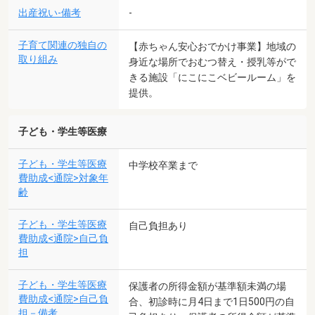
出産祝い-備考
-
子育て関連の独自の
【赤ちゃん安心おでかけ事業】地域の
取り組み
身近な場所でおむつ替え・授乳等がで
きる施設「にこにこベビールーム」を
提供。
子ども・学生等医療
子ども・学生等医療
中学校卒業まで
費助成<通院>対象年
齢
子ども・学生等医療
自己負担あり
費助成<通院>自己負
担
子ども・学生等医療
保護者の所得金額が基準額未満の場
費助成<通院>自己負
合、初診時に月4日まで1日500円の自
担－備考