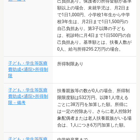
己負担あり。保護者の所得金額が基準
額以上の場合、未就学児は、月2日ま
で1日1,000円、小学校1年生から中学
校3年生は、月2日まで1日1,500円の
自己負担あり。第3子以降の子ども
は、初診時に月4日まで1日500円の自
己負担あり。基準額とは、扶養人数が
0人、給与所得295.2万円の場合。
子ども・学生等医療
所得制限あり
費助成<通院>所得制
限
子ども・学生等医療
扶養親族等の数が0人の場合、所得制
費助成<通院>所得制
限限度額は532万円。以降1人増える
限－備考
ごとに38万円を加算した額。所得に
は一定の控除あり。さらに老人控除対
象配偶者または老人扶養親族がいる場
合は、1人につき6万円加算した額。
子ども・学生等医療
中学校卒業まで