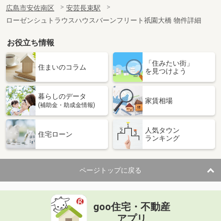
広島市安佐南区
安芸長束駅
ローゼンシュトラウスハウスバーンフリート祇園大橋 物件詳細
お役立ち情報
「住みたい街」
住まいのコラム
を見つけよう
暮らしのデータ
家賃相場
(補助金・助成金情報)
人気タウン
住宅ローン
ランキング
ページトップに戻る
goo住宅・不動産
アプリ