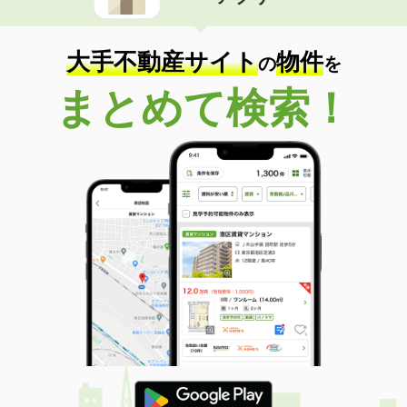
大手不動産サイト
物件
の
を
まとめて検索！