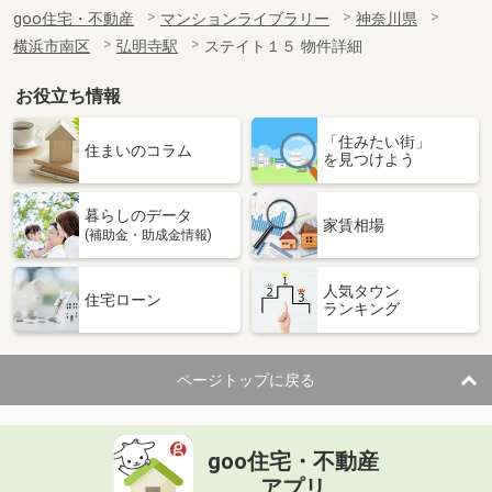
goo住宅・不動産
マンションライブラリー
神奈川県
横浜市南区
弘明寺駅
ステイト１５ 物件詳細
お役立ち情報
「住みたい街」
住まいのコラム
を見つけよう
暮らしのデータ
家賃相場
(補助金・助成金情報)
人気タウン
住宅ローン
ランキング
ページトップに戻る
goo住宅・不動産
アプリ