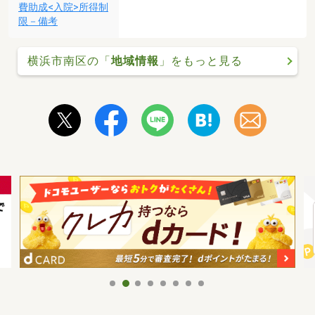
費助成<入院>所得制
限－備考
横浜市南区の「
地域情報
」をもっと見る