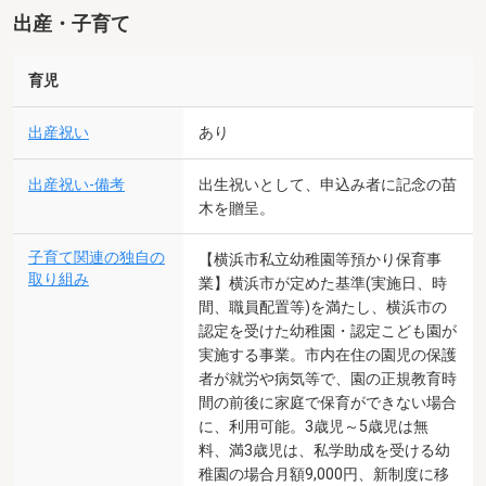
出産・子育て
育児
出産祝い
あり
出産祝い-備考
出生祝いとして、申込み者に記念の苗
木を贈呈。
子育て関連の独自の
【横浜市私立幼稚園等預かり保育事
取り組み
業】横浜市が定めた基準(実施日、時
間、職員配置等)を満たし、横浜市の
認定を受けた幼稚園・認定こども園が
実施する事業。市内在住の園児の保護
者が就労や病気等で、園の正規教育時
間の前後に家庭で保育ができない場合
に、利用可能。3歳児～5歳児は無
料、満3歳児は、私学助成を受ける幼
稚園の場合月額9,000円、新制度に移