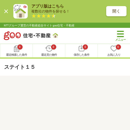
アプリ版はこちら
開く
複数社の物件を探せる！
NTTグループ運営の不動産総合サイト goo住宅・不動産
0
0
0
0
最近検索した条件
最近見た物件
保存した条件
お気に入り
ステイト１５