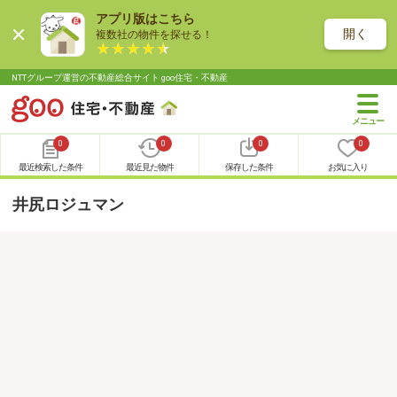
アプリ版はこちら
開く
複数社の物件を探せる！
NTTグループ運営の不動産総合サイト goo住宅・不動産
0
0
0
0
最近検索した条件
最近見た物件
保存した条件
お気に入り
井尻ロジュマン