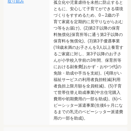
取り組み
孤立化や児童虐待を未然に防止すると
ともに、安心して子育てができる環境
づくりをすすめるため、0～2歳の子
育て家庭を定期的に見守りながらおむ
つ等をお届け)。(2)第2子以降の保育
料無償化(保育所等に通う第2子以降の
保育料を無償化)。(3)第3子優遇事業
(18歳未満のお子さんを3人以上養育す
るご家庭に対し、第3子以降のお子さ
んが小学校入学前の3年間、保育所等
における副食費[おかず・おやつ代]の
免除・助成や手当を支給)。(4)障がい
福祉サービスの利用者負担軽減(利用
者負担上限月額を全員軽減)。(5)子育
て世帯住替え助成事業(中古住宅購入
費用や初期費用の一部を助成)。(6)ベ
ビーシッター派遣事業(生後6ヶ月にな
るまでの乳児のベビーシッター派遣費
用の一部を助成)。