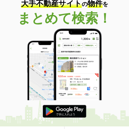
大手不動産サイト
物件
の
を
まとめて検索！