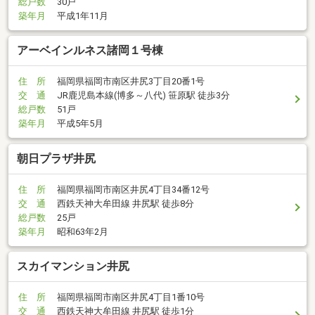
総戸数
30戸
築年月
平成1年11月
アーベインルネス諸岡１号棟
住 所
福岡県福岡市南区井尻3丁目20番1号
交 通
JR鹿児島本線(博多～八代) 笹原駅 徒歩3分
総戸数
51戸
築年月
平成5年5月
朝日プラザ井尻
住 所
福岡県福岡市南区井尻4丁目34番12号
交 通
西鉄天神大牟田線 井尻駅 徒歩8分
総戸数
25戸
築年月
昭和63年2月
スカイマンション井尻
住 所
福岡県福岡市南区井尻4丁目1番10号
交 通
西鉄天神大牟田線 井尻駅 徒歩1分