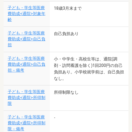
子ども・学生等医療
18歳3月末まで
費助成<通院>対象年
齢
子ども・学生等医療
自己負担あり
費助成<通院>自己負
担
子ども・学生等医療
小・中学生・高校生等は、通院(調
費助成<通院>自己負
剤・訪問看護を除く)1回200円の自己
担－備考
負担あり。小学校就学前は、自己負担
なし。
子ども・学生等医療
所得制限なし
費助成<通院>所得制
限
子ども・学生等医療
-
費助成<通院>所得制
限－備考