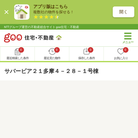
アプリ版はこちら
開く
複数社の物件を探せる！
NTTグループ運営の不動産総合サイト goo住宅・不動産
0
0
0
0
最近検索した条件
最近見た物件
保存した条件
お気に入り
サバービア２１多摩４－２８－１号棟