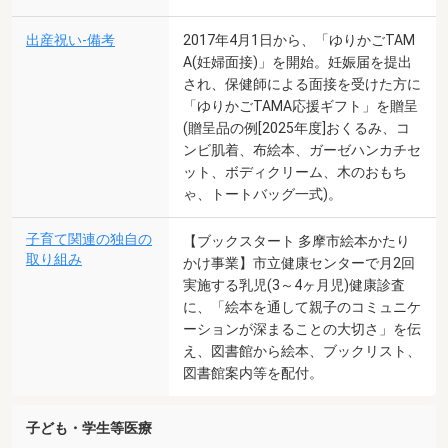
出産祝い-備考
2017年4月1日から、「ゆりかごTAM
A(妊婦面接)」を開始。妊娠届を提出
され、保健師による面接を受けた方に
「ゆりかごTAMA応援ギフト」を贈呈
(贈呈品の例[2025年度]おくるみ、コ
ンビ肌着、布絵本、ガーゼハンカチセ
ット、ボディクリーム、木のおもち
ゃ、トートバッグ一式)。
子育て関連の独自の
【ブックスタート 多摩市絵本かたり
取り組み
かけ事業】市立健康センターで月2回
実施する乳児(3～4ヶ月児)健康診査
に、「絵本を通して親子のコミュニケ
ーションが深まることの大切さ」を伝
え、図書館から絵本、ブックリスト、
図書館案内等を配付。
子ども・学生等医療