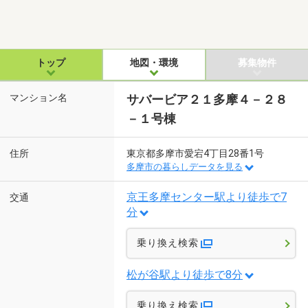
トップ
地図・環境
募集物件
マンション名
サバービア２１多摩４－２８
－１号棟
住所
東京都多摩市愛宕4丁目28番1号
多摩市の暮らしデータを見る
京王多摩センター駅より徒歩で7
交通
分
乗り換え検索
松が谷駅より徒歩で8分
乗り換え検索