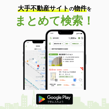
大手不動産サイト
物件
の
を
まとめて検索！