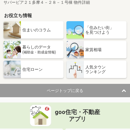
サバービア２１多摩４－２８－１号棟 物件詳細
お役立ち情報
「住みたい街」
住まいのコラム
を見つけよう
暮らしのデータ
家賃相場
(補助金・助成金情報)
人気タウン
住宅ローン
ランキング
ページトップに戻る
goo住宅・不動産
アプリ