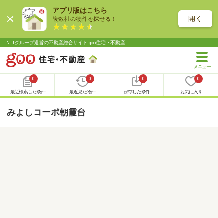
アプリ版はこちら
開く
複数社の物件を探せる！
NTTグループ運営の不動産総合サイト goo住宅・不動産
0
0
0
0
最近検索した条件
最近見た物件
保存した条件
お気に入り
みよしコーポ朝霞台