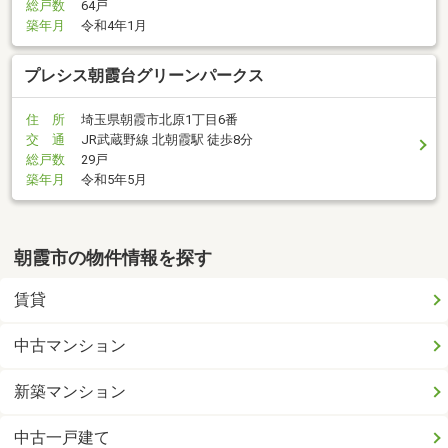
総戸数
64戸
築年月
令和4年1月
プレシス朝霞台グリーンパークス
住 所
埼玉県朝霞市北原1丁目6番
交 通
JR武蔵野線 北朝霞駅 徒歩8分
総戸数
29戸
築年月
令和5年5月
朝霞市の物件情報を探す
賃貸
中古マンション
新築マンション
中古一戸建て