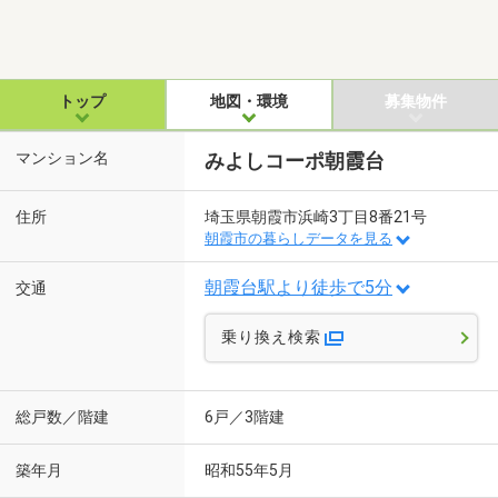
トップ
地図・環境
募集物件
マンション名
みよしコーポ朝霞台
住所
埼玉県朝霞市浜崎3丁目8番21号
朝霞市の暮らしデータを見る
朝霞台駅より徒歩で5分
交通
乗り換え検索
総戸数／階建
6戸／3階建
築年月
昭和55年5月