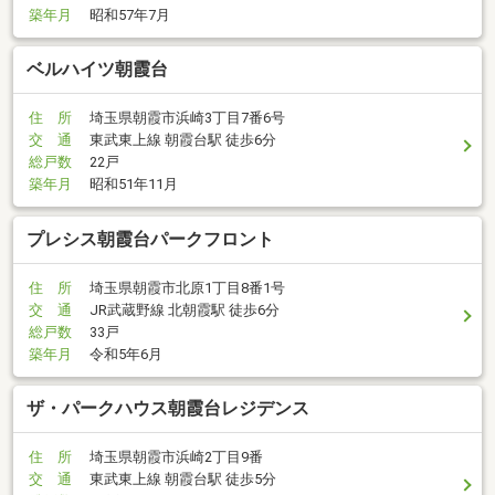
築年月
昭和57年7月
ベルハイツ朝霞台
住 所
埼玉県朝霞市浜崎3丁目7番6号
交 通
東武東上線 朝霞台駅 徒歩6分
総戸数
22戸
築年月
昭和51年11月
プレシス朝霞台パークフロント
住 所
埼玉県朝霞市北原1丁目8番1号
交 通
JR武蔵野線 北朝霞駅 徒歩6分
総戸数
33戸
築年月
令和5年6月
ザ・パークハウス朝霞台レジデンス
住 所
埼玉県朝霞市浜崎2丁目9番
交 通
東武東上線 朝霞台駅 徒歩5分