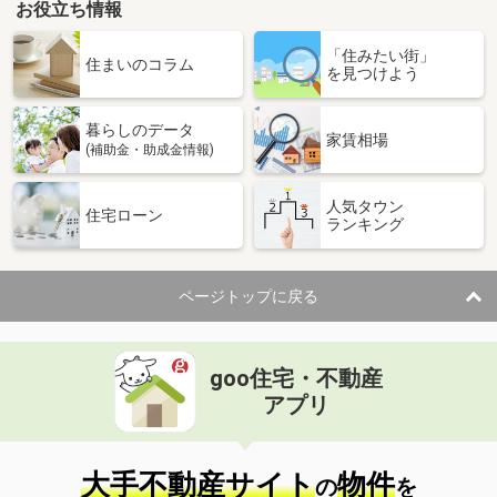
お役立ち情報
「住みたい街」
住まいのコラム
を見つけよう
暮らしのデータ
家賃相場
(補助金・助成金情報)
人気タウン
住宅ローン
ランキング
ページトップに戻る
goo住宅・不動産
アプリ
大手不動産サイト
物件
の
を