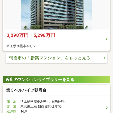
3,298万円・5,298万円
埼玉県朝霞市本町２
朝霞市の「
新築マンション
」をもっと見る
近所のマンションライブラリーを見る
第３ベルハイツ朝霞台
住 所
埼玉県朝霞市浜崎3丁目8番4号
交 通
東武東上線 朝霞台駅 徒歩5分
総戸数
16戸