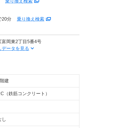
分
乗り換え検索
20分
乗り換え検索
富岡東2丁目5番4号
しデータを見る
5階建
RC（鉄筋コンクリート）
なし