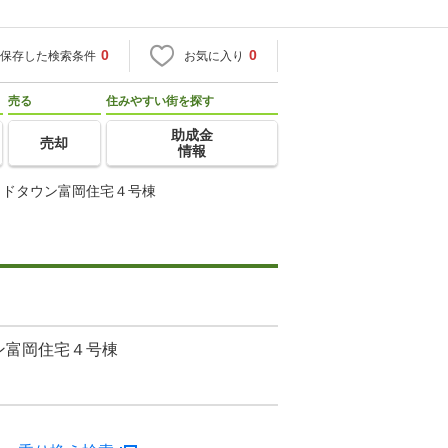
0
0
保存した検索条件
お気に入り
売る
住みやすい街を探す
助成金
売却
情報
イドタウン富岡住宅４号棟
ン富岡住宅４号棟