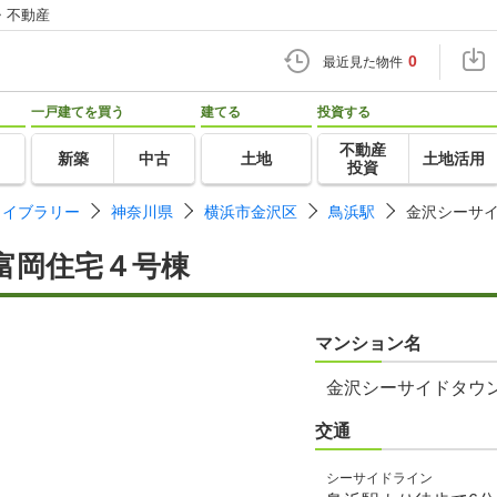
・不動産
0
最近見た物件
一戸建てを買う
建てる
投資する
不動産
新築
中古
土地
土地活用
投資
ライブラリー
神奈川県
横浜市金沢区
鳥浜駅
金沢シーサ
富岡住宅４号棟
マンション名
金沢シーサイドタウ
交通
シーサイドライン