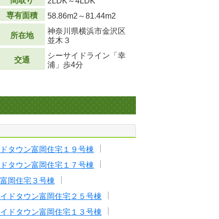
間取り
2LDK～4LDK
専有面積
58.86m
2
～81.44m
2
神奈川県横浜市金沢区
所在地
並木３
シーサイドライン「幸
交通
浦」歩4分
ドタウン富岡住宅１９号棟
ドタウン富岡住宅１７号棟
富岡住宅３号棟
イドタウン富岡住宅２５号棟
イドタウン富岡住宅１３号棟