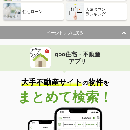
人気タウン
住宅ローン
ランキング
ページトップに戻る
goo住宅・不動産
アプリ
大手不動産サイト
物件
の
を
まとめて検索！