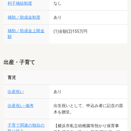
利子補給制度
なし
補助／助成金制度
あり
補助／助成金上限金
(1)全額(2)155万円
額
出産・子育て
育児
出産祝い
あり
出産祝い-備考
出生祝いとして、申込み者に記念の苗
木を贈呈。
子育て関連の独自の
【横浜市私立幼稚園等預かり保育事