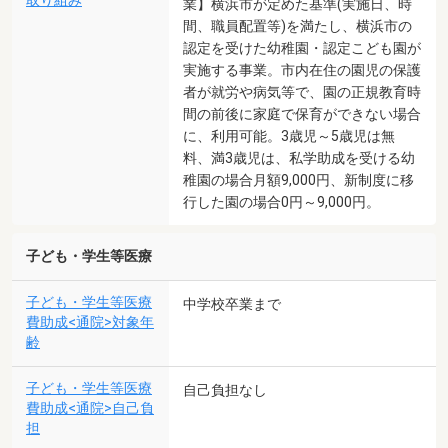
取り組み
業】横浜市が定めた基準(実施日、時
間、職員配置等)を満たし、横浜市の
認定を受けた幼稚園・認定こども園が
実施する事業。市内在住の園児の保護
者が就労や病気等で、園の正規教育時
間の前後に家庭で保育ができない場合
に、利用可能。3歳児～5歳児は無
料、満3歳児は、私学助成を受ける幼
稚園の場合月額9,000円、新制度に移
行した園の場合0円～9,000円。
子ども・学生等医療
子ども・学生等医療
中学校卒業まで
費助成<通院>対象年
齢
子ども・学生等医療
自己負担なし
費助成<通院>自己負
担