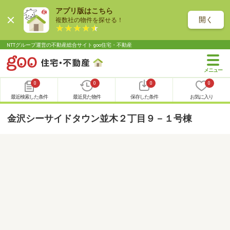
アプリ版はこちら
開く
複数社の物件を探せる！
NTTグループ運営の不動産総合サイト goo住宅・不動産
0
0
0
0
最近検索した条件
最近見た物件
保存した条件
お気に入り
金沢シーサイドタウン並木２丁目９－１号棟