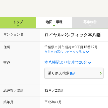
トップ
地図・環境
募集物件
マンション名
ロイヤルパシフィック本八幡
住所
千葉県市川市稲荷木3丁目15番12号
市川市の暮らしデータを見る
本八幡駅より徒歩で20分
交通
乗り換え検索
総戸数／階建
12戸／2階建
築年月
平成3年4月