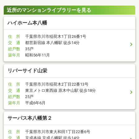
近所のマンションライブラリーを見る
ハイホーム本八幡
住 所
千葉県市川市稲荷木1丁目26番1号
交 通
都営新宿線 本八幡駅 徒歩14分
総戸数
35戸
築年月
昭和56年11月
リバーサイド山栄
住 所
千葉県市川市稲荷木2丁目22番13号
交 通
東京メトロ東西線 原木中山駅 徒歩18分
総戸数
25戸
築年月
平成6年6月
サーパス本八幡第２
住 所
千葉県市川市東大和田1丁目22番6号
交 通
京成本線 京成八幡駅 徒歩14分