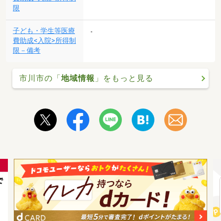
限
子ども・学生等医療
-
費助成<入院>所得制
限－備考
市川市の「
地域情報
」をもっと見る