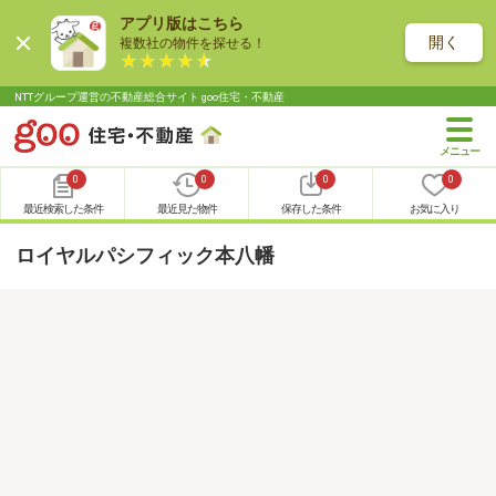
アプリ版はこちら
開く
複数社の物件を探せる！
NTTグループ運営の不動産総合サイト goo住宅・不動産
0
0
0
0
最近検索した条件
最近見た物件
保存した条件
お気に入り
ロイヤルパシフィック本八幡