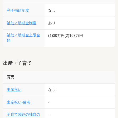
利子補給制度
なし
補助／助成金制度
あり
補助／助成金上限金
(1)30万円(2)108万円
額
出産・子育て
育児
出産祝い
なし
出産祝い-備考
-
子育て関連の独自の
-