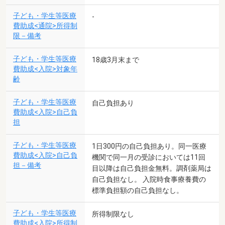
子ども・学生等医療
-
費助成<通院>所得制
限－備考
子ども・学生等医療
18歳3月末まで
費助成<入院>対象年
齢
子ども・学生等医療
自己負担あり
費助成<入院>自己負
担
子ども・学生等医療
1日300円の自己負担あり。同一医療
費助成<入院>自己負
機関で同一月の受診においては11回
担－備考
目以降は自己負担金無料。調剤薬局は
自己負担なし。 入院時食事療養費の
標準負担額の自己負担なし。
子ども・学生等医療
所得制限なし
費助成<入院>所得制