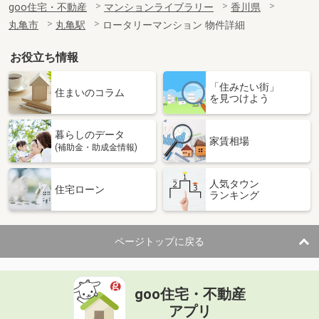
goo住宅・不動産
マンションライブラリー
香川県
丸亀市
丸亀駅
ロータリーマンション 物件詳細
お役立ち情報
「住みたい街」
住まいのコラム
を見つけよう
暮らしのデータ
家賃相場
(補助金・助成金情報)
人気タウン
住宅ローン
ランキング
ページトップに戻る
goo住宅・不動産
アプリ