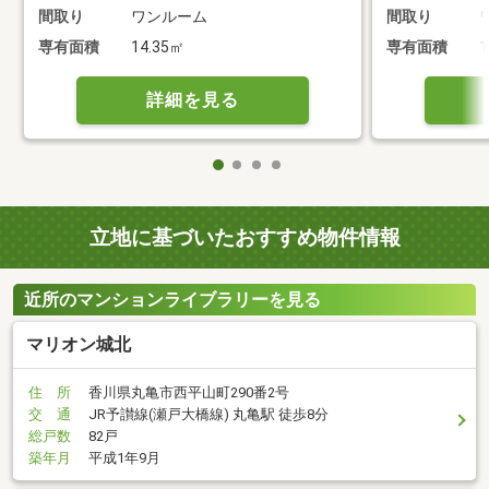
間取り
ワンルーム
間取り
専有面積
14.35㎡
専有面積
1
詳細を見る
立地に基づいたおすすめ物件情報
近所のマンションライブラリーを見る
マリオン城北
住 所
香川県丸亀市西平山町290番2号
交 通
JR予讃線(瀬戸大橋線) 丸亀駅 徒歩8分
総戸数
82戸
築年月
平成1年9月