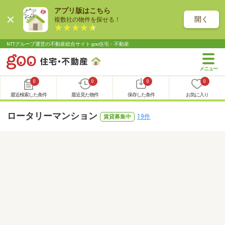
アプリ版はこちら
開く
複数社の物件を探せる！
NTTグループ運営の不動産総合サイト goo住宅・不動産
0
0
0
0
最近検索した条件
最近見た物件
保存した条件
お気に入り
ロータリーマンション
19件
賃貸募集中