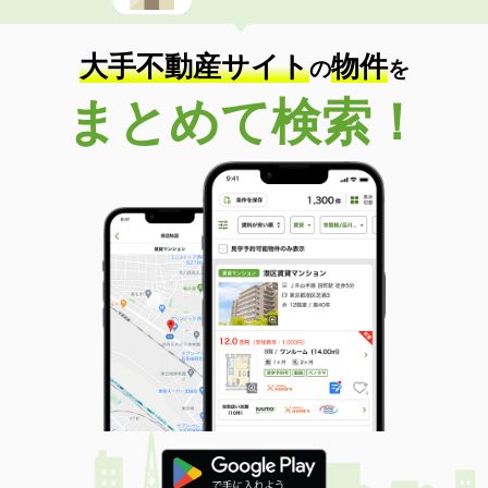
大手不動産サイト
物件
の
を
まとめて検索！