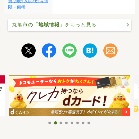
費助成<入院>所得制
限－備考
丸亀市の「
地域情報
」をもっと見る