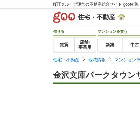
NTTグループ運営の不動産総合サイト goo住宅
借りる
マンションを買う
店舗･
賃貸
新築
中古
事業用
住宅・不動産
地域情報
マンション
金沢文庫パークタウン