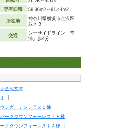
間取り
2LDK～4LDK
専有面積
58.86m
2
～81.44m
2
神奈川県横浜市金沢区
所在地
並木３
シーサイドライン「幸
交通
浦」歩4分
ク金沢文庫
１
ウンガーデンテラスＣ棟
パークタウンフォーレストＦ棟
ークタウンフォーレストＡ棟