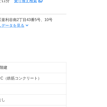
11分
乗り換え検索
釜利谷南2丁目43番5号、10号
しデータを見る
3階建
RC（鉄筋コンクリート）
なし