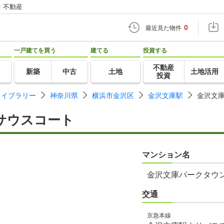
・不動産
0
最近見た物件
一戸建てを買う
建てる
投資する
不動産
新築
中古
土地
土地活用
投資
ライブラリー
神奈川県
横浜市金沢区
金沢文庫駅
金沢文
サウスコート
マンション名
金沢文庫パークタウ
交通
京急本線