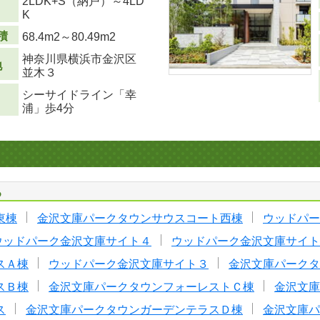
2LDK+S（納戸）～4LD
り
K
積
68.4m
2
～80.49m
2
神奈川県横浜市金沢区
地
並木３
シーサイドライン「幸
浦」歩4分
る
東棟
金沢文庫パークタウンサウスコート西棟
ウッドパー
ウッドパーク金沢文庫サイト４
ウッドパーク金沢文庫サイト
スＡ棟
ウッドパーク金沢文庫サイト３
金沢文庫パークタ
スＢ棟
金沢文庫パークタウンフォーレストＣ棟
金沢文庫
ス
金沢文庫パークタウンガーデンテラスＤ棟
金沢文庫パ