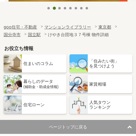
goo住宅・不動産
マンションライブラリー
東京都
国分寺市
国立駅
けやき台団地３７号棟 物件詳細
お役立ち情報
「住みたい街」
住まいのコラム
を見つけよう
暮らしのデータ
家賃相場
(補助金・助成金情報)
人気タウン
住宅ローン
ランキング
ページトップに戻る