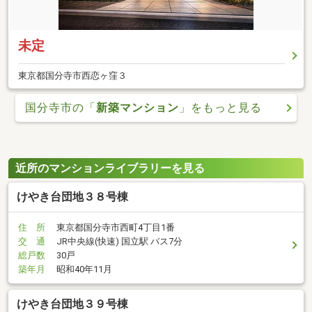
未定
東京都国分寺市西恋ヶ窪３
国分寺市の「
新築マンション
」をもっと見る
近所のマンションライブラリーを見る
けやき台団地３８号棟
住 所
東京都国分寺市西町4丁目1番
交 通
JR中央線(快速) 国立駅 バス7分
総戸数
30戸
築年月
昭和40年11月
けやき台団地３９号棟