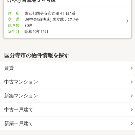
けやき台団地３４号棟
住 所
東京都国分寺市西町4丁目1番
交 通
JR中央線(快速) 国立駅 バス7分
総戸数
30戸
築年月
昭和40年11月
国分寺市の物件情報を探す
賃貸
中古マンション
新築マンション
中古一戸建て
新築一戸建て