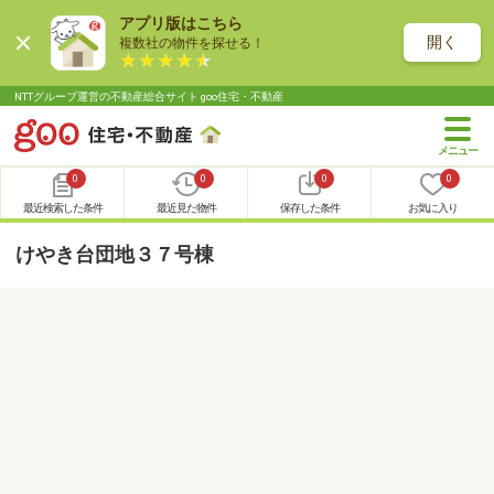
アプリ版はこちら
開く
複数社の物件を探せる！
NTTグループ運営の不動産総合サイト goo住宅・不動産
0
0
0
0
最近検索した条件
最近見た物件
保存した条件
お気に入り
けやき台団地３７号棟