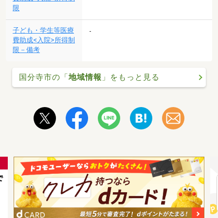
限
子ども・学生等医療
-
費助成<入院>所得制
限－備考
国分寺市の「
地域情報
」をもっと見る