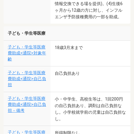
情報交換できる場を提供)。(4)生後6
ヶ月から12歳の方に対し、インフル
エンザ予防接種費用の一部を助成。
子ども・学生等医療
子ども・学生等医療
18歳3月末まで
費助成<通院>対象年
齢
子ども・学生等医療
自己負担あり
費助成<通院>自己負
担
子ども・学生等医療
小・中学生、高校生等は、1回200円
費助成<通院>自己負
の自己負担あり、調剤は自己負担な
担－備考
し。小学校就学前の児童は自己負担な
し。
子ども・学生等医療
所得制限なし