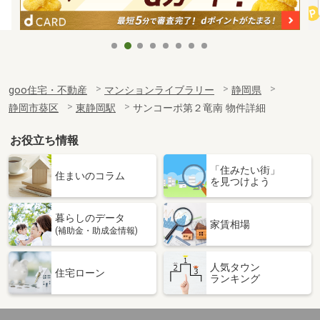
goo住宅・不動産
マンションライブラリー
静岡県
静岡市葵区
東静岡駅
サンコーポ第２竜南 物件詳細
お役立ち情報
「住みたい街」
住まいのコラム
を見つけよう
暮らしのデータ
家賃相場
(補助金・助成金情報)
人気タウン
住宅ローン
ランキング