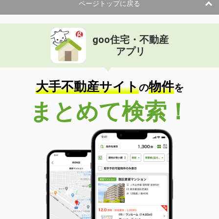
ページトップに戻る
goo住宅・不動産
アプリ
大手不動産サイト
物件
の
を
まとめて検索！