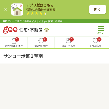
アプリ版はこちら
開く
複数社の物件を探せる！
NTTグループ運営の不動産総合サイト goo住宅・不動産
0
0
0
0
最近検索した条件
最近見た物件
保存した条件
お気に入り
サンコーポ第２竜南