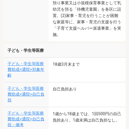
預り事業又は小規模保育事業として乳
幼児を預る「待機児童園」を各区に設
置。(2)家事・育児を行うことが困難
な家庭等に、家事・育児の支援を行う
「子育て支援ヘルパー派遣事業」を実
施。
子ども・学生等医療
子ども・学生等医療
18歳3月末まで
費助成<通院>対象年
齢
子ども・学生等医療
自己負担あり
費助成<通院>自己負
担
子ども・学生等医療
1歳から18歳までは、1回500円の自己
費助成<通院>自己負
負担あり。1歳未満は自己負担なし。
担－備考