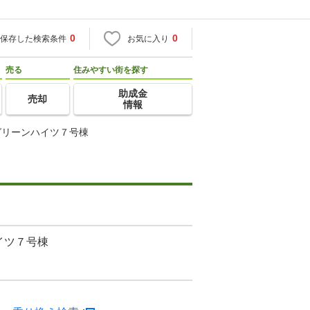
0
0
保存した検索条件
お気に入り
売る
住みやすい街を探す
助成金
売却
情報
グリーンハイツ７号棟
イツ７号棟