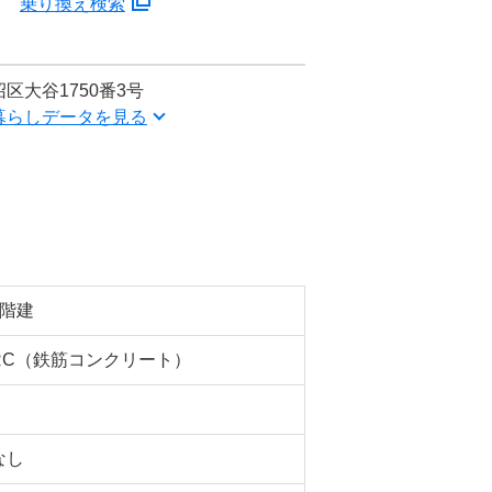
分
乗り換え検索
区大谷1750番3号
暮らしデータを見る
5階建
RC（鉄筋コンクリート）
なし