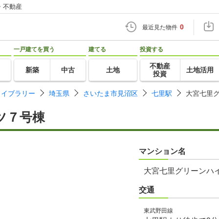
・不動産
0
最近見た物件
一戸建てを買う
建てる
投資する
不動産
新築
中古
土地
土地活用
投資
ライブラリー
埼玉県
さいたま市見沼区
七里駅
大宮七里
ツ７号棟
マンション名
大宮七里グリーンハ
交通
東武野田線