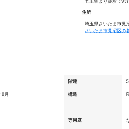
七里駅より徒歩で9
住所
埼玉県さいたま市見沼
さいたま市見沼区の
階建
年8月
構造
専用庭