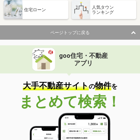
人気タウン
住宅ローン
ランキング
ページトップに戻る
goo住宅・不動産
アプリ
大手不動産サイト
物件
の
を
まとめて検索！