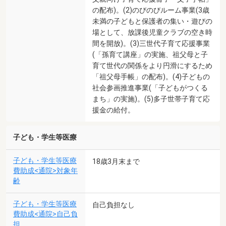
の配布)。(2)のびのびルーム事業(3歳
未満の子どもと保護者の集い・遊びの
場として、放課後児童クラブの空き時
間を開放)。(3)三世代子育て応援事業
(「孫育て講座」の実施、祖父母と子
育て世代の関係をより円滑にするため
「祖父母手帳」の配布)。(4)子どもの
社会参画推進事業(「子どもがつくる
まち」の実施)。(5)多子世帯子育て応
援金の給付。
子ども・学生等医療
子ども・学生等医療
18歳3月末まで
費助成<通院>対象年
齢
子ども・学生等医療
自己負担なし
費助成<通院>自己負
担