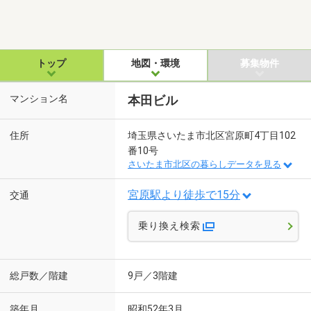
トップ
地図・環境
募集物件
マンション名
本田ビル
住所
埼玉県さいたま市北区宮原町4丁目102
番10号
さいたま市北区の暮らしデータを見る
宮原駅より徒歩で15分
交通
乗り換え検索
総戸数／階建
9戸／3階建
築年月
昭和52年3月