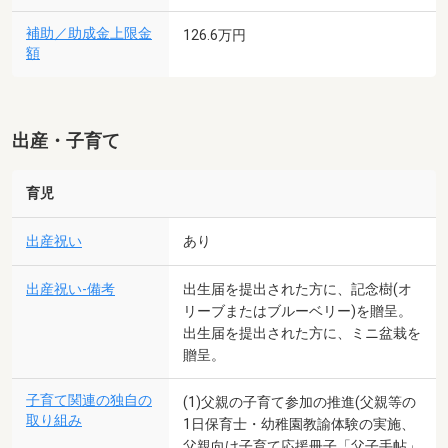
補助／助成金上限金
126.6万円
額
出産・子育て
育児
出産祝い
あり
出産祝い-備考
出生届を提出された方に、記念樹(オ
リーブまたはブルーベリー)を贈呈。
出生届を提出された方に、ミニ盆栽を
贈呈。
子育て関連の独自の
(1)父親の子育て参加の推進(父親等の
取り組み
1日保育士・幼稚園教諭体験の実施、
父親向け子育て応援冊子「父子手帖」