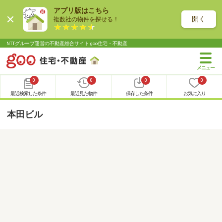
アプリ版はこちら
開く
複数社の物件を探せる！
NTTグループ運営の不動産総合サイト goo住宅・不動産
0
0
0
0
最近検索した条件
最近見た物件
保存した条件
お気に入り
本田ビル