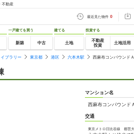
・不動産
0
最近見た物件
一戸建てを買う
建てる
投資する
不動産
新築
中古
土地
土地活用
投資
ライブラリー
東京都
港区
六本木駅
西麻布コンパウンド
棟
マンション名
西麻布コンパウンド
交通
東京メトロ日比谷線 都営