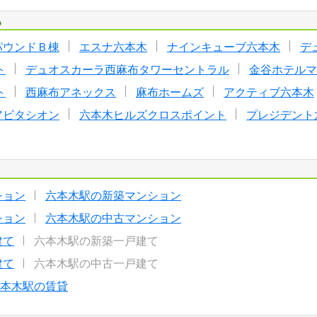
る
パウンドＢ棟
エスナ六本木
ナインキューブ六本木
デ
ト
デュオスカーラ西麻布タワーセントラル
金谷ホテルマ
ト
西麻布アネックス
麻布ホームズ
アクティブ六本木
アビタシオン
六本木ヒルズクロスポイント
プレジデント
ション
六本木駅の新築マンション
ション
六本木駅の中古マンション
建て
六本木駅の新築一戸建て
建て
六本木駅の中古一戸建て
本木駅の賃貸