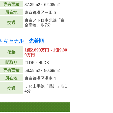
専有面積
37.35m
2
～62.08m
2
所在地
東京都港区三田５
東京メトロ南北線「白
交通
金高輪」歩7分
ネ キャナル 先着順
1億2,890万円～1億9,80
価格
0万円
間取り
2LDK～4LDK
専有面積
58.59m
2
～80.68m
2
所在地
東京都港区港南４
ＪＲ山手線「品川」歩1
交通
4分