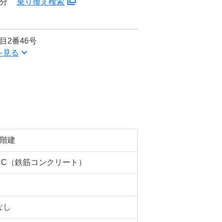
5分
乗り換え検索
目2番46号
を見る
3階建
RC（鉄筋コンクリート）
なし