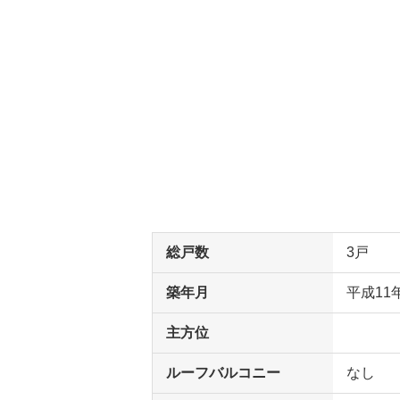
総戸数
3戸
築年月
平成11
主方位
ルーフバルコニー
なし