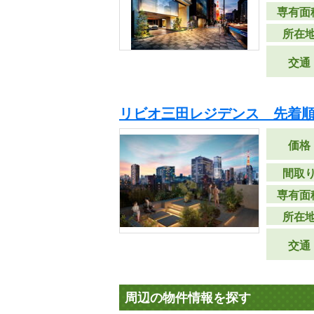
専有面
所在
交通
リビオ三田レジデンス 先着
価格
間取
専有面
所在
交通
周辺の物件情報を探す