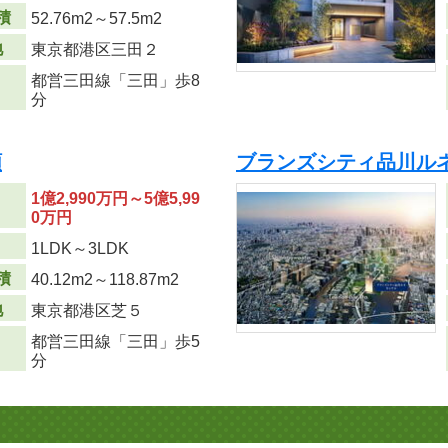
積
52.76m
2
～57.5m
2
地
東京都港区三田２
都営三田線「三田」歩8
分
順
ブランズシティ品川ル
1億2,990万円～5億5,99
0万円
り
1LDK～3LDK
積
40.12m
2
～118.87m
2
地
東京都港区芝５
都営三田線「三田」歩5
分