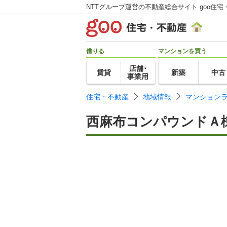
NTTグループ運営の不動産総合サイト goo住宅
借りる
マンションを買う
店舗･
賃貸
新築
中古
事業用
住宅・不動産
地域情報
マンション
西麻布コンパウンドＡ