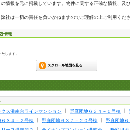
」の情報を元に掲載しています。物件に関する正確な情報、及
て弊社は一切の責任を負いかねますのでご理解の上ご利用くだ
地図情報
いたします。
スクロール地図を見る
る
ンクス港南台ラインマンション
野庭団地６３４－５号棟
地６３４－２号棟
野庭団地６３７－２０号棟
野庭団地６
コリーヌ港南第２
ライオンズマンション港南台
野庭団地