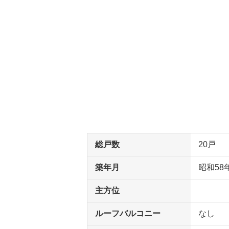
総戸数
20戸
築年月
昭和58
主方位
ルーフバルコニー
なし