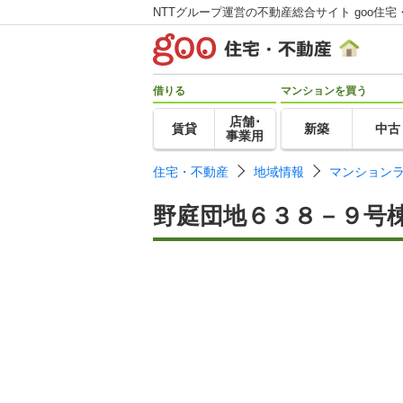
NTTグループ運営の不動産総合サイト goo住宅
借りる
マンションを買う
店舗･
賃貸
新築
中古
事業用
住宅・不動産
地域情報
マンション
野庭団地６３８－９号