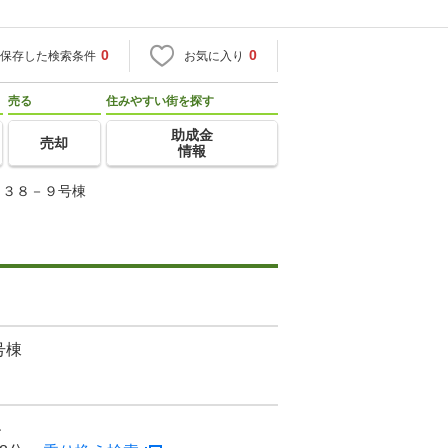
0
0
保存した検索条件
お気に入り
売る
住みやすい街を探す
助成金
売却
情報
６３８－９号棟
号棟
ン