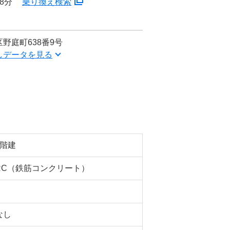
8分
乗り換え検索
野庭町638番9号
しデータを見る
5階建
RC（鉄筋コンクリート）
なし