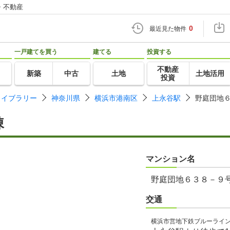
・不動産
0
最近見た物件
一戸建てを買う
建てる
投資する
不動産
新築
中古
土地
土地活用
投資
ライブラリー
神奈川県
横浜市港南区
上永谷駅
野庭団地
棟
マンション名
野庭団地６３８－９
交通
横浜市営地下鉄ブルーライ