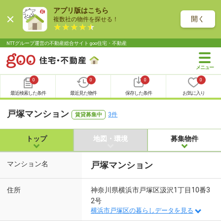
アプリ版はこちら
開く
複数社の物件を探せる！
NTTグループ運営の不動産総合サイト goo住宅・不動産
0
0
0
0
最近検索した条件
最近見た物件
保存した条件
お気に入り
戸塚マンション
3件
賃貸募集中
トップ
地図・環境
募集物件
マンション名
戸塚マンション
住所
神奈川県横浜市戸塚区汲沢1丁目10番3
2号
横浜市戸塚区の暮らしデータを見る