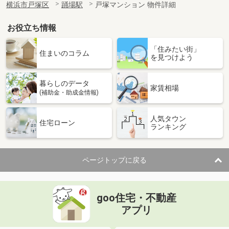
横浜市戸塚区
踊場駅
戸塚マンション 物件詳細
お役立ち情報
「住みたい街」
住まいのコラム
を見つけよう
暮らしのデータ
家賃相場
(補助金・助成金情報)
人気タウン
住宅ローン
ランキング
ページトップに戻る
goo住宅・不動産
アプリ