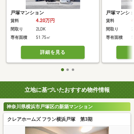
戸塚マンション
戸塚マンシ
4.20万円
賃料
賃料
間取り
2LDK
間取り
2
専有面積
51.75㎡
専有面積
5
詳細を見る
立地に基づいたおすすめ物件情報
神奈川県横浜市戸塚区の新築マンション
クレアホームズ フラン横浜戸塚 第3期