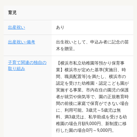
育児
出産祝い
あり
出産祝い-備考
出生祝いとして、申込み者に記念の苗
木を贈呈。
子育て関連の独自の
【横浜市私立幼稚園等預かり保育事
取り組み
業】横浜市が定めた基準(実施日、時
間、職員配置等)を満たし、横浜市の
認定を受けた幼稚園・認定こども園が
実施する事業。市内在住の園児の保護
者が就労や病気等で、園の正規教育時
間の前後に家庭で保育ができない場合
に、利用可能。3歳児～5歳児は無
料、満3歳児は、私学助成を受ける幼
稚園の場合月額9,000円、新制度に移
行した園の場合0円～9,000円。