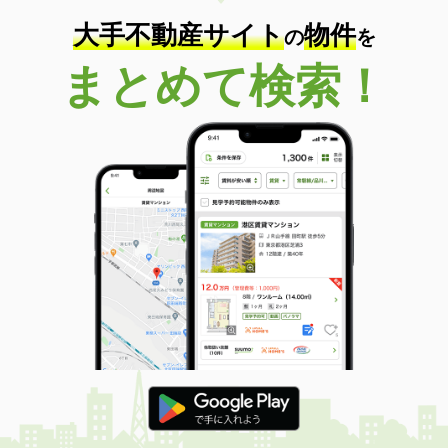
大手不動産サイト
物件
の
を
まとめて検索！