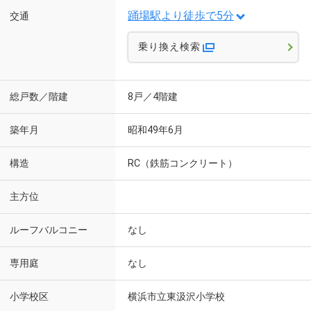
踊場駅より徒歩で5分
交通
乗り換え検索
総戸数／階建
8戸／4階建
築年月
昭和49年6月
構造
RC（鉄筋コンクリート）
主方位
ルーフバルコニー
なし
専用庭
なし
小学校区
横浜市立東汲沢小学校