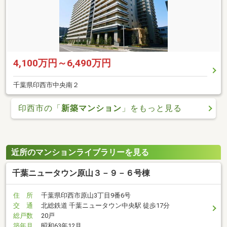
4,100万円～6,490万円
千葉県印西市中央南２
印西市の「
新築マンション
」をもっと見る
近所のマンションライブラリーを見る
千葉ニュータウン原山３－９－６号棟
住 所
千葉県印西市原山3丁目9番6号
交 通
北総鉄道 千葉ニュータウン中央駅 徒歩17分
総戸数
20戸
築年月
昭和63年12月