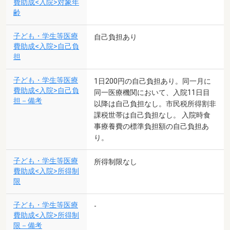
費助成<入院>対象年
齢
子ども・学生等医療
自己負担あり
費助成<入院>自己負
担
子ども・学生等医療
1日200円の自己負担あり。同一月に
費助成<入院>自己負
同一医療機関において、入院11日目
担－備考
以降は自己負担なし。市民税所得割非
課税世帯は自己負担なし。 入院時食
事療養費の標準負担額の自己負担あ
り。
子ども・学生等医療
所得制限なし
費助成<入院>所得制
限
子ども・学生等医療
-
費助成<入院>所得制
限－備考