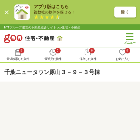
アプリ版はこちら
開く
複数社の物件を探せる！
NTTグループ運営の不動産総合サイト goo住宅・不動産
0
0
0
0
最近検索した条件
最近見た物件
保存した条件
お気に入り
千葉ニュータウン原山３－９－３号棟