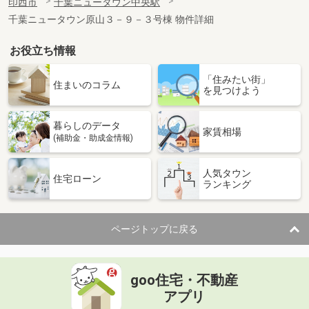
印西市
千葉ニュータウン中央駅
千葉ニュータウン原山３－９－３号棟 物件詳細
お役立ち情報
「住みたい街」
住まいのコラム
を見つけよう
暮らしのデータ
家賃相場
(補助金・助成金情報)
人気タウン
住宅ローン
ランキング
ページトップに戻る
goo住宅・不動産
アプリ