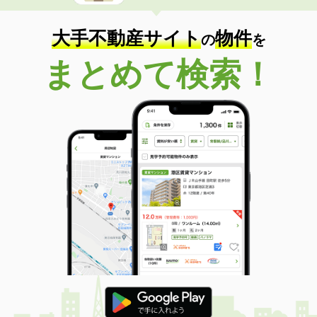
大手不動産サイト
物件
の
を
まとめて検索！