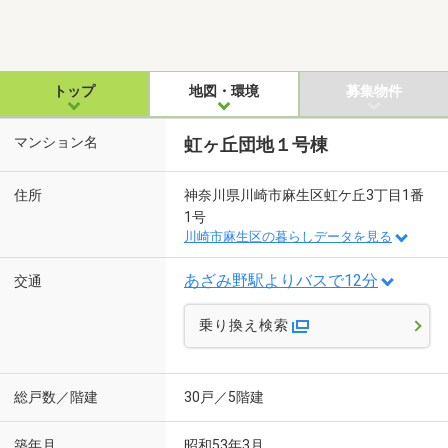
トップ
地図・環境
募集物件
マンション名
虹ヶ丘団地１号棟
住所
神奈川県川崎市麻生区虹ケ丘3丁目1番
1号
川崎市麻生区の暮らしデータを見る
あざみ野駅よりバスで12分
交通
乗り換え検索
総戸数／階建
30戸／5階建
築年月
昭和53年3月