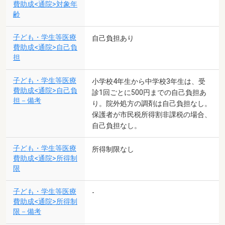
費助成<通院>対象年
齢
子ども・学生等医療
自己負担あり
費助成<通院>自己負
担
子ども・学生等医療
小学校4年生から中学校3年生は、受
費助成<通院>自己負
診1回ごとに500円までの自己負担あ
担－備考
り。院外処方の調剤は自己負担なし。
保護者が市民税所得割非課税の場合、
自己負担なし。
子ども・学生等医療
所得制限なし
費助成<通院>所得制
限
子ども・学生等医療
-
費助成<通院>所得制
限－備考