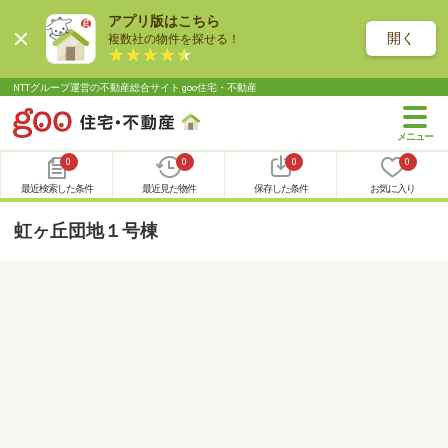
アプリ版はこちら
開く
複数社の物件を探せる！
NTTグループ運営の不動産総合サイト goo住宅・不動産
0
0
0
0
最近検索した条件
最近見た物件
保存した条件
お気に入り
虹ヶ丘団地１号棟