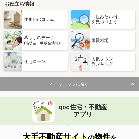
お役立ち情報
「住みたい街」
住まいのコラム
を見つけよう
暮らしのデータ
家賃相場
(補助金・助成金情報)
人気タウン
住宅ローン
ランキング
ページトップに戻る
goo住宅・不動産
アプリ
大手不動産サイト
物件
の
を