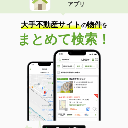
アプリ
大手不動産サイト
物件
の
を
まとめて検索！