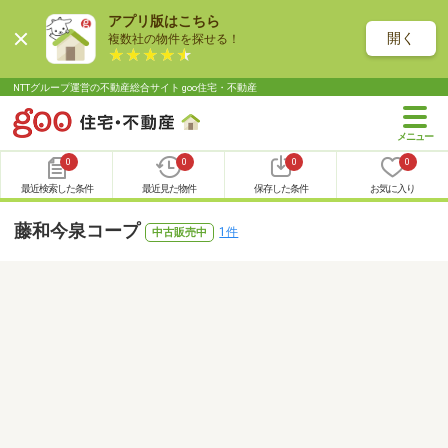
アプリ版はこちら
開く
複数社の物件を探せる！
NTTグループ運営の不動産総合サイト goo住宅・不動産
0
0
0
0
最近検索した条件
最近見た物件
保存した条件
お気に入り
藤和今泉コープ
1件
中古販売中