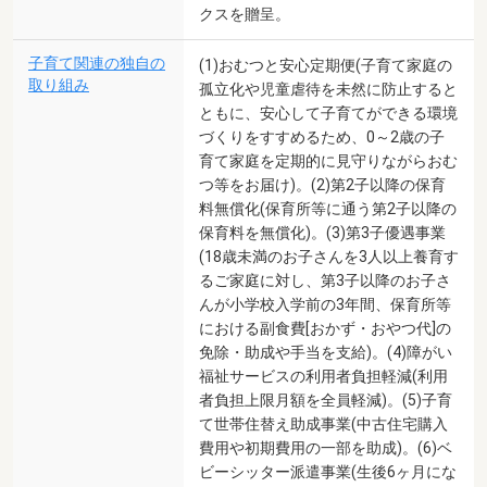
クスを贈呈。
子育て関連の独自の
(1)おむつと安心定期便(子育て家庭の
取り組み
孤立化や児童虐待を未然に防止すると
ともに、安心して子育てができる環境
づくりをすすめるため、0～2歳の子
育て家庭を定期的に見守りながらおむ
つ等をお届け)。(2)第2子以降の保育
料無償化(保育所等に通う第2子以降の
保育料を無償化)。(3)第3子優遇事業
(18歳未満のお子さんを3人以上養育す
るご家庭に対し、第3子以降のお子さ
んが小学校入学前の3年間、保育所等
における副食費[おかず・おやつ代]の
免除・助成や手当を支給)。(4)障がい
福祉サービスの利用者負担軽減(利用
者負担上限月額を全員軽減)。(5)子育
て世帯住替え助成事業(中古住宅購入
費用や初期費用の一部を助成)。(6)ベ
ビーシッター派遣事業(生後6ヶ月にな