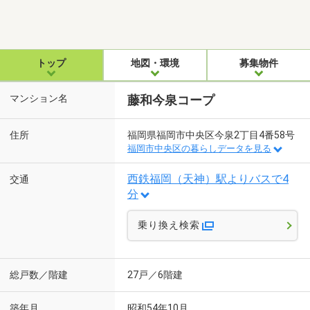
トップ
地図・環境
募集物件
マンション名
藤和今泉コープ
住所
福岡県福岡市中央区今泉2丁目4番58号
福岡市中央区の暮らしデータを見る
西鉄福岡（天神）駅よりバスで4
交通
分
乗り換え検索
総戸数／階建
27戸／6階建
築年月
昭和54年10月