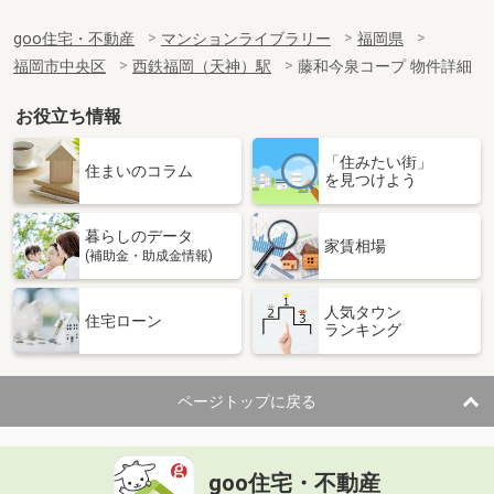
goo住宅・不動産
マンションライブラリー
福岡県
福岡市中央区
西鉄福岡（天神）駅
藤和今泉コープ 物件詳細
お役立ち情報
「住みたい街」
住まいのコラム
を見つけよう
暮らしのデータ
家賃相場
(補助金・助成金情報)
人気タウン
住宅ローン
ランキング
ページトップに戻る
goo住宅・不動産