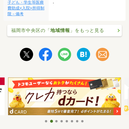
子ども・学生等医療
-
費助成<入院>所得制
限－備考
福岡市中央区の「
地域情報
」をもっと見る