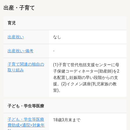
出産・子育て
育児
出産祝い
なし
出産祝い-備考
-
子育て関連の独自の
(1)子育て世代包括支援センターに母
取り組み
子保健コーディネーター(助産師)を2
名配置し妊娠期の早い段階からの支
援。(2)イクメン講座(乳児家族の教
室)。
子ども・学生等医療
子ども・学生等医療
18歳3月末まで
費助成<通院>対象年