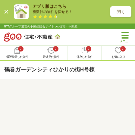
アプリ版はこちら
開く
複数社の物件を探せる！
NTTグループ運営の不動産総合サイト goo住宅・不動産
0
0
0
0
最近検索した条件
最近見た物件
保存した条件
お気に入り
鶴巻ガーデンシティひかりの街H号棟