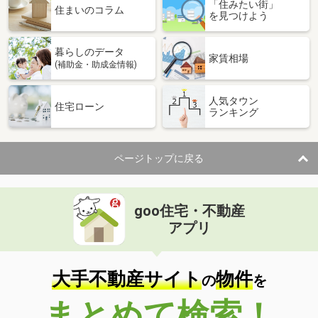
「住みたい街」
住まいのコラム
を見つけよう
暮らしのデータ
家賃相場
(補助金・助成金情報)
人気タウン
住宅ローン
ランキング
ページトップに戻る
goo住宅・不動産
アプリ
大手不動産サイト
物件
の
を
まとめて検索！