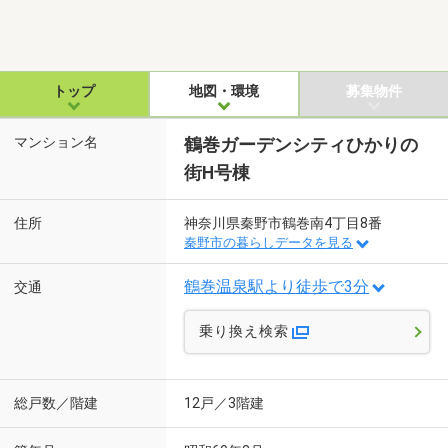
トップ
地図・環境
募集物件
マンション名
鶴巻ガーデンシティひかりの
街H号棟
住所
神奈川県秦野市鶴巻南4丁目8番
秦野市の暮らしデータを見る
鶴巻温泉駅より徒歩で3分
交通
乗り換え検索
総戸数／階建
12戸／3階建