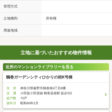
管理方式
土地権利
所有権
用途地域
立地に基づいたおすすめ物件情報
近所のマンションライブラリーを見る
鶴巻ガーデンシティひかりの街K号棟
住 所
神奈川県秦野市鶴巻南4丁目8番
交 通
小田急小田原線 鶴巻温泉駅 徒歩5分
総戸数
15戸
築年月
昭和60年2月