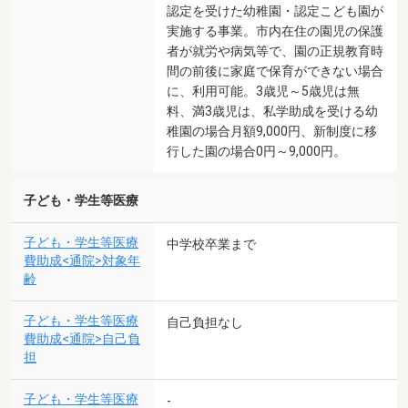
認定を受けた幼稚園・認定こども園が
実施する事業。市内在住の園児の保護
者が就労や病気等で、園の正規教育時
間の前後に家庭で保育ができない場合
に、利用可能。3歳児～5歳児は無
料、満3歳児は、私学助成を受ける幼
稚園の場合月額9,000円、新制度に移
行した園の場合0円～9,000円。
子ども・学生等医療
子ども・学生等医療
中学校卒業まで
費助成<通院>対象年
齢
子ども・学生等医療
自己負担なし
費助成<通院>自己負
担
子ども・学生等医療
-