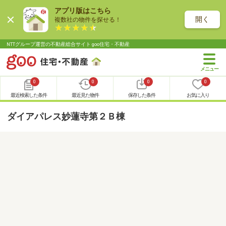
アプリ版はこちら
開く
複数社の物件を探せる！
NTTグループ運営の不動産総合サイト goo住宅・不動産
0
0
0
0
最近検索した条件
最近見た物件
保存した条件
お気に入り
ダイアパレス妙蓮寺第２Ｂ棟