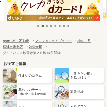
goo住宅・不動産
マンションライブラリー
神奈川県
横浜市港北区
妙蓮寺駅
ダイアパレス妙蓮寺第２Ｂ棟 物件詳細
お役立ち情報
「住みたい街」
住まいのコラム
を見つけよう
暮らしのデータ
家賃相場
(補助金・助成金情報)
人気タウン