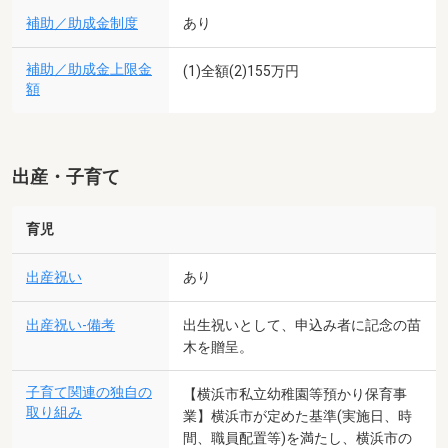
補助／助成金制度
あり
補助／助成金上限金
(1)全額(2)155万円
額
出産・子育て
育児
出産祝い
あり
出産祝い-備考
出生祝いとして、申込み者に記念の苗
木を贈呈。
子育て関連の独自の
【横浜市私立幼稚園等預かり保育事
取り組み
業】横浜市が定めた基準(実施日、時
間、職員配置等)を満たし、横浜市の