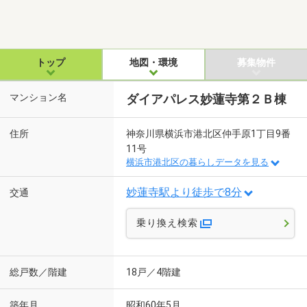
トップ
地図・環境
募集物件
マンション名
ダイアパレス妙蓮寺第２Ｂ棟
住所
神奈川県横浜市港北区仲手原1丁目9番
11号
横浜市港北区の暮らしデータを見る
妙蓮寺駅より徒歩で8分
交通
乗り換え検索
総戸数／階建
18戸／4階建
築年月
昭和60年5月