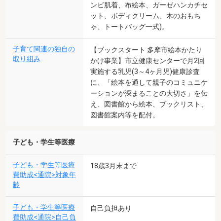
ンビ肌着、布絵本、ガーゼハンカチセ
ット、ボディクリーム、木のおもち
ゃ、トートバッグ一式)。
子育て関連の独自の
【ブックスタート 多摩市絵本かたり
取り組み
かけ事業】市立健康センターで月2回
実施する乳児(3～4ヶ月児)健康診査
に、「絵本を通して親子のコミュニケ
ーションが深まることの大切さ」を伝
え、図書館から絵本、ブックリスト、
図書館案内等を配付。
子ども・学生等医療
子ども・学生等医療
18歳3月末まで
費助成<通院>対象年
齢
子ども・学生等医療
自己負担あり
費助成<通院>自己負