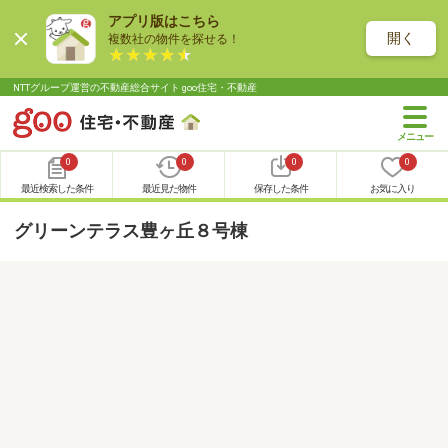
アプリ版はこちら
開く
複数社の物件を探せる！
NTTグループ運営の不動産総合サイト goo住宅・不動産
0
0
0
0
最近検索した条件
最近見た物件
保存した条件
お気に入り
グリーンテラス豊ヶ丘８号棟