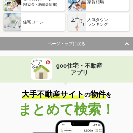
家賃相場
(補助金・助成金情報)
人気タウン
住宅ローン
ランキング
ページトップに戻る
goo住宅・不動産
アプリ
大手不動産サイト
物件
の
を
まとめて検索！