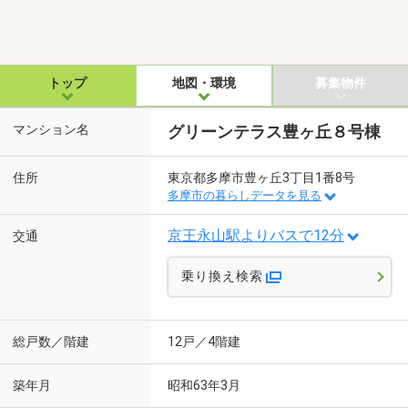
トップ
地図・環境
募集物件
マンション名
グリーンテラス豊ヶ丘８号棟
住所
東京都多摩市豊ヶ丘3丁目1番8号
多摩市の暮らしデータを見る
京王永山駅よりバスで12分
交通
乗り換え検索
総戸数／階建
12戸／4階建
築年月
昭和63年3月