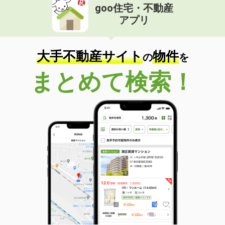
goo住宅・不動産
アプリ
大手不動産サイト
物件
の
を
まとめて検索！