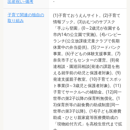
出産祝い-備考
-
子育て関連の独自の
(1)子育ておうえんサイト。(2)子育て
取り組み
情報ブック。(3)おむつのサブスク
「手ぶら登園」(0～2歳児が在園する
市内14の公立園で実施)。(4)バンビー
ランチ(公立放課後児童クラブで長期
休業中の弁当提供)。(5)フードバンク
事業。(6)子どもの体験支援事業。(7)
奈良市子どもセンターの運営。(8)発
達相談・園巡回相談(発達の課題を抱
える就学前の幼児と保護者対象)。(9)
発達支援親子教室。(10)子育てスポッ
ト事業(0～3歳児と保護者対象)。(11)
子育てサークルへの補助金。(12)同一
世帯の第2子以降の保育料無償化。(1
3)保育所等の副食費の助成制度(同一
世帯の第3子以降)。(14)子ども医療費
助成・ひとり親家庭等医療費助成の
「現物給付方式」を高校生世代まで拡