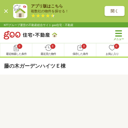
アプリ版はこちら
開く
複数社の物件を探せる！
NTTグループ運営の不動産総合サイト goo住宅・不動産
0
0
0
0
最近検索した条件
最近見た物件
保存した条件
お気に入り
藤の木ガーデンハイツＥ棟