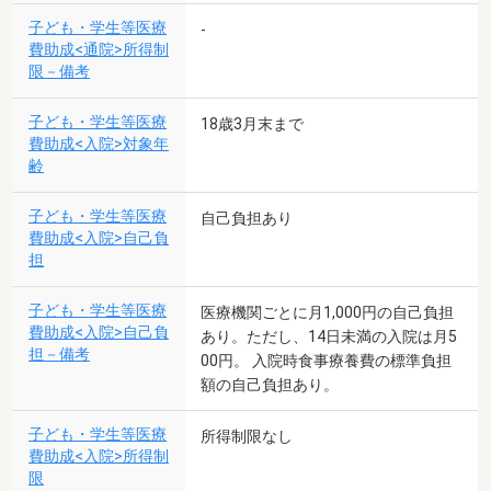
子ども・学生等医療
-
費助成<通院>所得制
限－備考
子ども・学生等医療
18歳3月末まで
費助成<入院>対象年
齢
子ども・学生等医療
自己負担あり
費助成<入院>自己負
担
子ども・学生等医療
医療機関ごとに月1,000円の自己負担
費助成<入院>自己負
あり。ただし、14日未満の入院は月5
担－備考
00円。 入院時食事療養費の標準負担
額の自己負担あり。
子ども・学生等医療
所得制限なし
費助成<入院>所得制
限