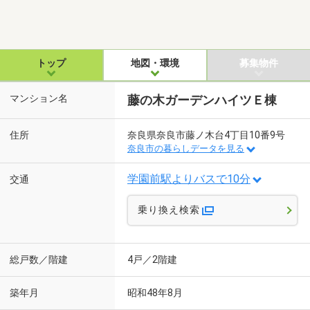
トップ
地図・環境
募集物件
マンション名
藤の木ガーデンハイツＥ棟
住所
奈良県奈良市藤ノ木台4丁目10番9号
奈良市の暮らしデータを見る
学園前駅よりバスで10分
交通
乗り換え検索
総戸数／階建
4戸／2階建
築年月
昭和48年8月