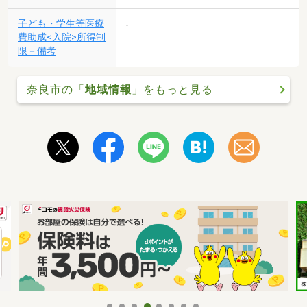
子ども・学生等医療
-
費助成<入院>所得制
限－備考
奈良市の「
地域情報
」をもっと見る