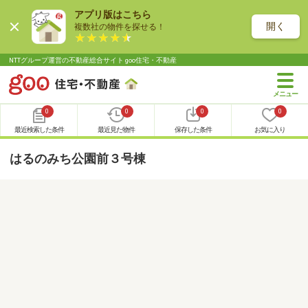
アプリ版はこちら
開く
複数社の物件を探せる！
NTTグループ運営の不動産総合サイト goo住宅・不動産
0
0
0
0
最近検索した条件
最近見た物件
保存した条件
お気に入り
はるのみち公園前３号棟