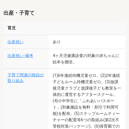
出産・子育て
育児
出産祝い
あり
出産祝い-備考
4ヶ月児健康診査の対象の赤ちゃんに
絵本を贈呈。
子育て関連の独自の
(1)6年連続待機児童ゼロ。(2)2年連続
取り組み
子どもルーム待機児童ゼロ。(3)放課
後児童クラブと放課後子ども教室を一
体的に運営するアフタースクール。
(4)小中学生に「ふれあいパスポー
ト」(対象施設を無料・割引で利用可
能)を配布。(5)ステップルームティー
チャーの配置等6つの取組み(第2次不
登校対策パッケージ)。(6)保育園での