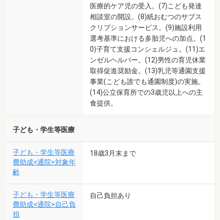
医療的ケア児の受入。(7)こども発達
相談室の開設。(8)紙おむつのサブス
クリプションサービス。(9)施設利用
選考基準における多胎児への加点。(1
0)子育て支援コンシェルジュ。(11)エ
ンゼルヘルパー。(12)男性の育児休業
取得促進奨励金。(13)乳児等通園支援
事業(こども誰でも通園制度)の実施。
(14)公立保育所での3歳児以上への主
食提供。
子ども・学生等医療
子ども・学生等医療
18歳3月末まで
費助成<通院>対象年
齢
子ども・学生等医療
自己負担あり
費助成<通院>自己負
担