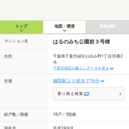
トップ
地図・環境
募集物件
マンション名
はるのみち公園前３号棟
住所
千葉県千葉市緑区おゆみ野1丁目35番2
号
千葉市緑区の暮らしデータを見る
鎌取駅より徒歩で16分
交通
乗り換え検索
総戸数／階建
18戸／3階建
築年月
平成2年8月