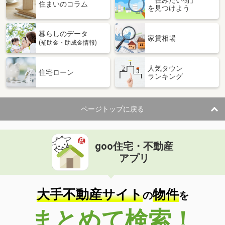
住まいのコラム
を見つけよう
暮らしのデータ
家賃相場
(補助金・助成金情報)
人気タウン
住宅ローン
ランキング
ページトップに戻る
goo住宅・不動産
アプリ
大手不動産サイト
物件
の
を
まとめて検索！