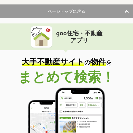
ページトップに戻る
goo住宅・不動産
アプリ
大手不動産サイト
物件
の
を
まとめて検索！