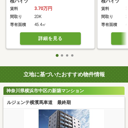
桜ハイツ
桜ハイツ
3.70万円
賃料
賃料
間取り
2DK
間取り
2
専有面積
45.4㎡
専有面積
4
詳細を見る
立地に基づいたおすすめ物件情報
神奈川県横浜市中区の新築マンション
ルジェンテ横濱馬車道 最終期