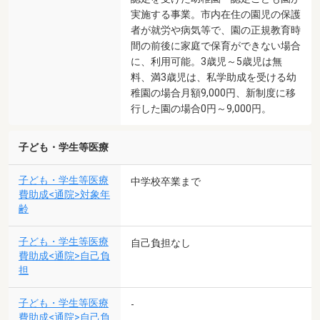
実施する事業。市内在住の園児の保護
者が就労や病気等で、園の正規教育時
間の前後に家庭で保育ができない場合
に、利用可能。3歳児～5歳児は無
料、満3歳児は、私学助成を受ける幼
稚園の場合月額9,000円、新制度に移
行した園の場合0円～9,000円。
子ども・学生等医療
子ども・学生等医療
中学校卒業まで
費助成<通院>対象年
齢
子ども・学生等医療
自己負担なし
費助成<通院>自己負
担
子ども・学生等医療
-
費助成<通院>自己負