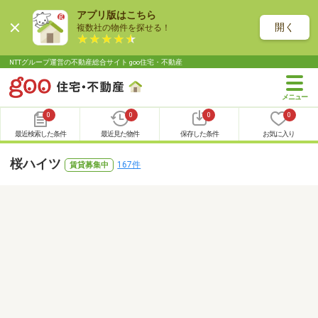
アプリ版はこちら
開く
複数社の物件を探せる！
NTTグループ運営の不動産総合サイト goo住宅・不動産
0
0
0
0
最近検索した条件
最近見た物件
保存した条件
お気に入り
桜ハイツ
167件
賃貸募集中