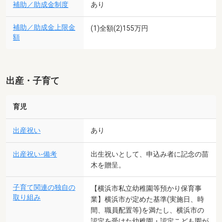
補助／助成金制度
あり
補助／助成金上限金
(1)全額(2)155万円
額
出産・子育て
育児
出産祝い
あり
出産祝い-備考
出生祝いとして、申込み者に記念の苗
木を贈呈。
子育て関連の独自の
【横浜市私立幼稚園等預かり保育事
取り組み
業】横浜市が定めた基準(実施日、時
間、職員配置等)を満たし、横浜市の
認定を受けた幼稚園・認定こども園が