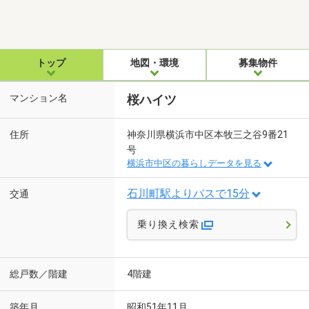
トップ
地図・環境
募集物件
マンション名
桜ハイツ
住所
神奈川県横浜市中区本牧三之谷9番21
号
横浜市中区の暮らしデータを見る
石川町駅よりバスで15分
交通
乗り換え検索
総戸数／階建
4階建
築年月
昭和51年11月