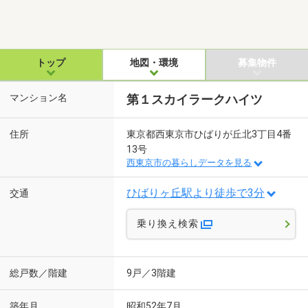
トップ
地図・環境
募集物件
マンション名
第１スカイラークハイツ
住所
東京都西東京市ひばりが丘北3丁目4番
13号
西東京市の暮らしデータを見る
ひばりヶ丘駅より徒歩で3分
交通
乗り換え検索
総戸数／階建
9戸／3階建
築年月
昭和52年7月