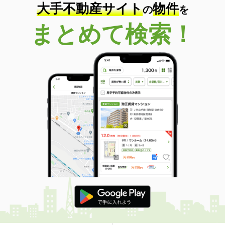
大手不動産サイト
物件
の
を
まとめて検索！