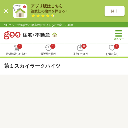
アプリ版はこちら
開く
複数社の物件を探せる！
NTTグループ運営の不動産総合サイト goo住宅・不動産
0
0
0
0
最近検索した条件
最近見た物件
保存した条件
お気に入り
第１スカイラークハイツ