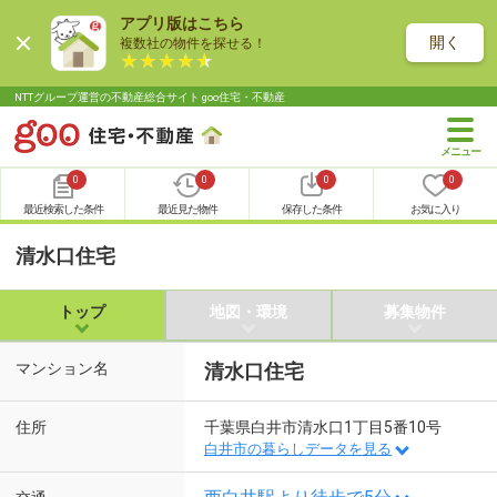
アプリ版はこちら
開く
複数社の物件を探せる！
NTTグループ運営の不動産総合サイト goo住宅・不動産
0
0
0
0
最近検索した条件
最近見た物件
保存した条件
お気に入り
清水口住宅
トップ
地図・環境
募集物件
マンション名
清水口住宅
住所
千葉県白井市清水口1丁目5番10号
白井市の暮らしデータを見る