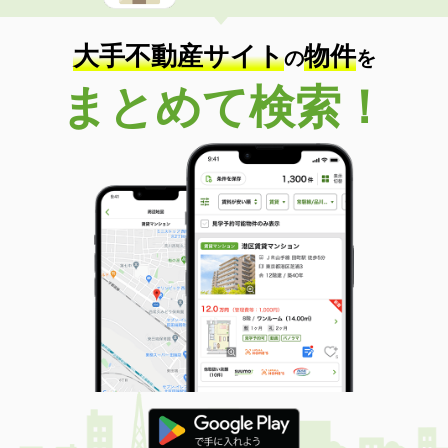
大手不動産サイト
物件
の
を
まとめて検索！