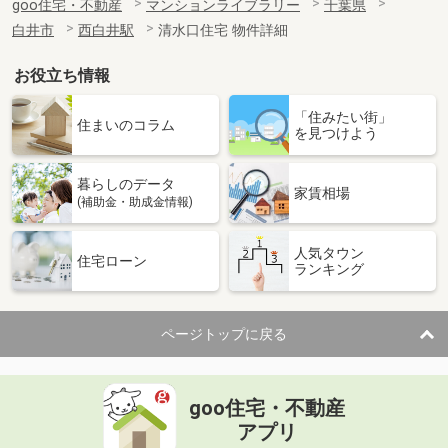
goo住宅・不動産
マンションライブラリー
千葉県
白井市
西白井駅
清水口住宅 物件詳細
お役立ち情報
「住みたい街」
住まいのコラム
を見つけよう
暮らしのデータ
家賃相場
(補助金・助成金情報)
人気タウン
住宅ローン
ランキング
ページトップに戻る
goo住宅・不動産
アプリ