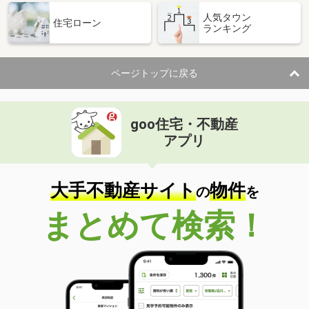
人気タウン
住宅ローン
ランキング
ページトップに戻る
goo住宅・不動産
アプリ
大手不動産サイト
物件
の
を
まとめて検索！