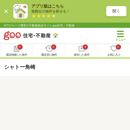
アプリ版はこちら
開く
複数社の物件を探せる！
NTTグループ運営の不動産総合サイト goo住宅・不動産
0
0
0
0
最近検索した条件
最近見た物件
保存した条件
お気に入り
シャトー角崎