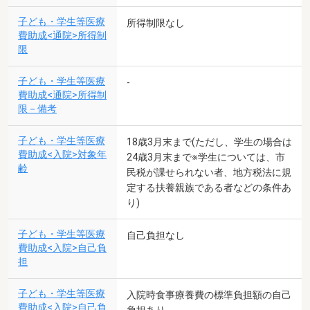
子ども・学生等医療
所得制限なし
費助成<通院>所得制
限
子ども・学生等医療
-
費助成<通院>所得制
限－備考
子ども・学生等医療
18歳3月末まで(ただし、学生の場合は
費助成<入院>対象年
24歳3月末まで※学生については、市
齢
民税が課せられない者、地方税法に規
定する扶養親族である者などの条件あ
り)
子ども・学生等医療
自己負担なし
費助成<入院>自己負
担
子ども・学生等医療
入院時食事療養費の標準負担額の自己
費助成<入院>自己負