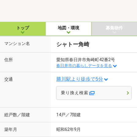
トップ
地図・環境
募集物件
マンション名
シャトー角崎
住所
愛知県春日井市角崎町42番2号
春日井市の暮らしデータを見る
勝川駅より徒歩で5分
交通
乗り換え検索
総戸数／階建
14戸／7階建
築年月
昭和62年9月