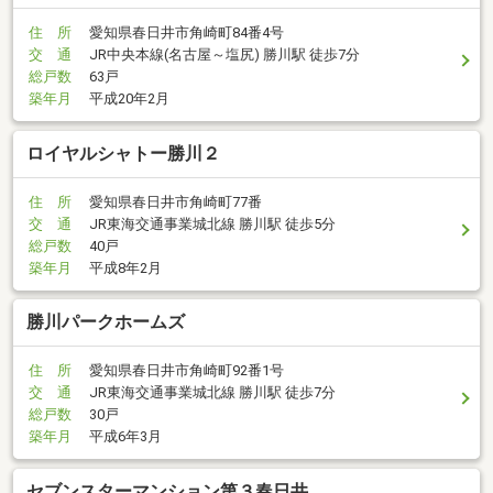
住 所
愛知県春日井市角崎町84番4号
交 通
JR中央本線(名古屋～塩尻) 勝川駅 徒歩7分
総戸数
63戸
築年月
平成20年2月
ロイヤルシャトー勝川２
住 所
愛知県春日井市角崎町77番
交 通
JR東海交通事業城北線 勝川駅 徒歩5分
総戸数
40戸
築年月
平成8年2月
勝川パークホームズ
住 所
愛知県春日井市角崎町92番1号
交 通
JR東海交通事業城北線 勝川駅 徒歩7分
総戸数
30戸
築年月
平成6年3月
セブンスターマンション第３春日井