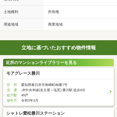
土地権利
所有権
用途地域
商業地域
立地に基づいたおすすめ物件情報
近所のマンションライブラリーを見る
モアグレース勝川
住 所
愛知県春日井市角崎町86番1号
交 通
JR中央本線(名古屋～塩尻) 勝川駅 徒歩6分
総戸数
49戸
築年月
令和3年3月
シャトレ愛松勝川ステーション