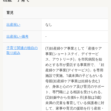
育児
出産祝い
なし
出産祝い-備考
-
子育て関連の独自の
(1)妊産婦ケア事業として「産後ケア
取り組み
事業(ショートステイ、デイサービ
ス、アウトリーチ)」を市民病院を始
めとする市が委託する事業所で、「妊
産婦ケア事業(デイサービス)」を専用
施設で実施。1歳未満の子どもがいる
母親(妊産婦ケア事業は妊婦を含む)
が、身体と心のケア及び育児のサポー
ト、専門職による相談を受けられる。
(2)妊娠中から生後6ヶ月(多胎は3歳)
未満の児童を養育している保護者に対
して、家事や育児の援助を行う産前・