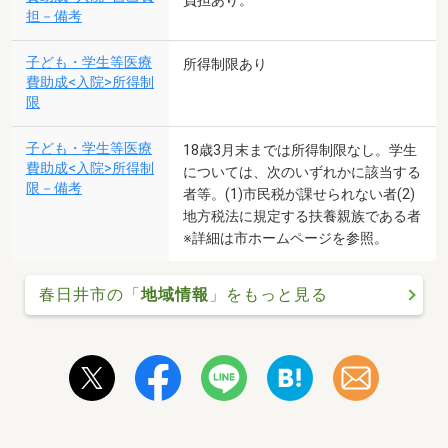
負担あり。
担－備考
子ども・学生等医療
所得制限あり
費助成<入院>所得制
限
子ども・学生等医療
18歳3月末までは所得制限なし。学生
費助成<入院>所得制
については、次のいずれかに該当する
限－備考
者等。(1)市民税が課せられない者(2)
地方税法に規定する扶養親族である者
※詳細は市ホームページを参照。
春日井市の「
地域情報
」をもっと見る