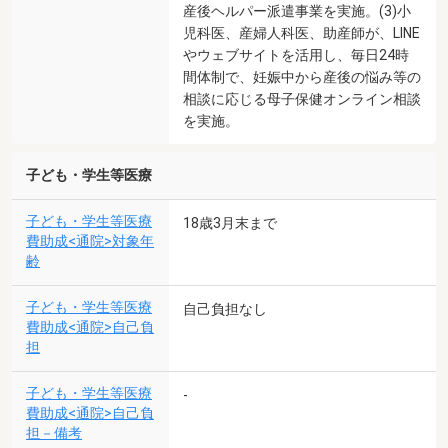
産後ヘルパー派遣事業を実施。(3)小
児科医、産婦人科医、助産師が、LINE
やウェブサイトを活用し、毎日24時
間体制で、妊娠中から産後の悩み等の
相談に応じる母子保健オンライン相談
を実施。
子ども・学生等医療
子ども・学生等医療
18歳3月末まで
費助成<通院>対象年
齢
子ども・学生等医療
自己負担なし
費助成<通院>自己負
担
子ども・学生等医療
-
費助成<通院>自己負
担－備考