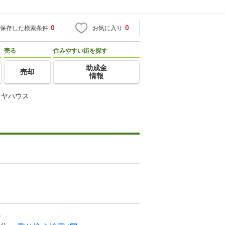
0
0
保存した検索条件
お気に入り
売る
住みやすい街を探す
助成金
売却
情報
イヤハウス
ン