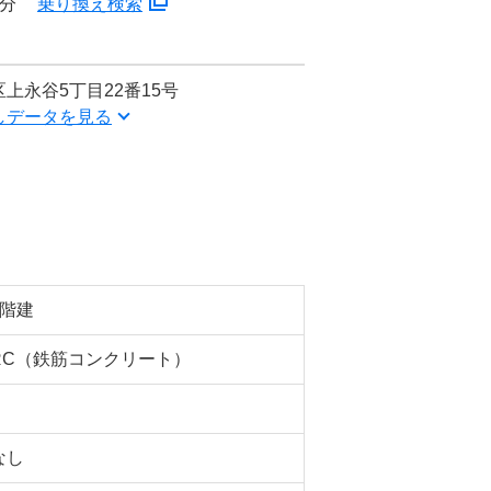
8分
乗り換え検索
上永谷5丁目22番15号
しデータを見る
4階建
RC（鉄筋コンクリート）
なし