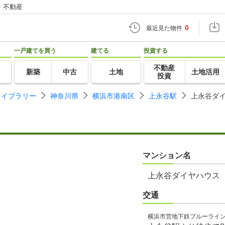
・不動産
0
最近見た物件
一戸建てを買う
建てる
投資する
不動産
新築
中古
土地
土地活用
投資
ライブラリー
神奈川県
横浜市港南区
上永谷駅
上永谷ダ
マンション名
上永谷ダイヤハウス
交通
横浜市営地下鉄ブルーライ