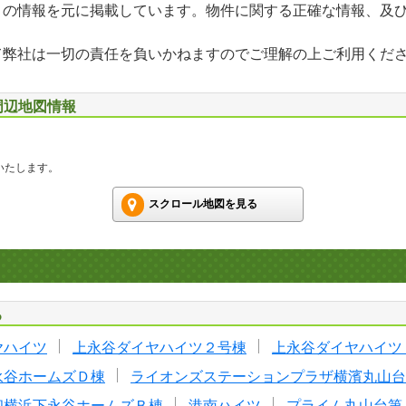
」の情報を元に掲載しています。物件に関する正確な情報、及
て弊社は一切の責任を負いかねますのでご理解の上ご利用くだ
周辺地図情報
いたします。
スクロール地図を見る
る
ヤハイツ
上永谷ダイヤハイツ２号棟
上永谷ダイヤハイツ
永谷ホームズＤ棟
ライオンズステーションプラザ横濱丸山台
和横浜下永谷ホームズＢ棟
港南ハイツ
プライム丸山台第