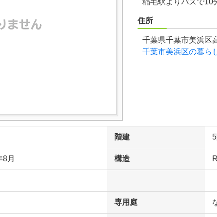
稲毛駅よりバスで10
住所
千葉県千葉市美浜区高
千葉市美浜区の暮ら
階建
年8月
構造
専用庭