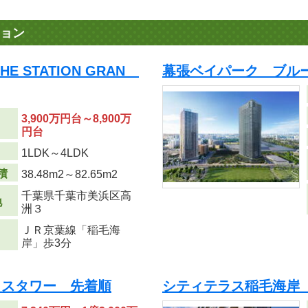
ョン
 STATION GRAN
幕張ベイパーク ブル
3,900万円台～8,900万
円台
り
1LDK～4LDK
積
38.48m
2
～82.65m
2
千葉県千葉市美浜区高
地
洲３
ＪＲ京葉線「稲毛海
岸」歩3分
ラスタワー 先着順
シティテラス稲毛海岸