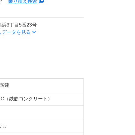
分
乗り換え検索
浜3丁目5番23号
しデータを見る
5階建
RC（鉄筋コンクリート）
なし