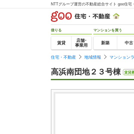
NTTグループ運営の不動産総合サイト goo住宅
借りる
マンションを買う
店舗･
賃貸
新築
中古
事業用
住宅・不動産
地域情報
マンション
高浜南団地２３号棟
賃貸