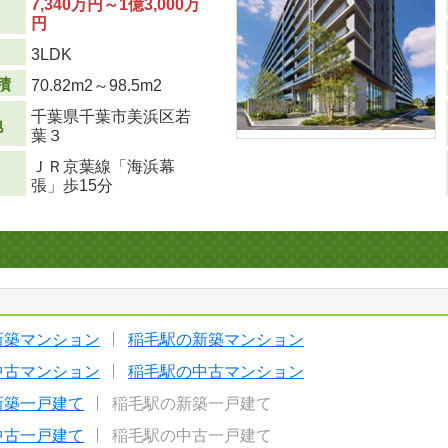
7,340万円～1億3,000万
円
り
3LDK
積
70.82m
2
～98.5m
2
千葉県千葉市美浜区若
地
葉３
ＪＲ京葉線「海浜幕
張」歩15分
新築マンション
稲毛駅の新築マンション
中古マンション
稲毛駅の中古マンション
新築一戸建て
稲毛駅の新築一戸建て
中古一戸建て
稲毛駅の中古一戸建て