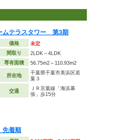
ームテラスタワー 第3期
価格
未定
間取り
2LDK～4LDK
専有面積
56.75m
2
～110.93m
2
千葉県千葉市美浜区若
所在地
葉３
ＪＲ京葉線「海浜幕
交通
張」歩15分
 先着順