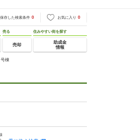
0
0
保存した検索条件
お気に入り
売る
住みやすい街を探す
助成金
売却
情報
３号棟
線