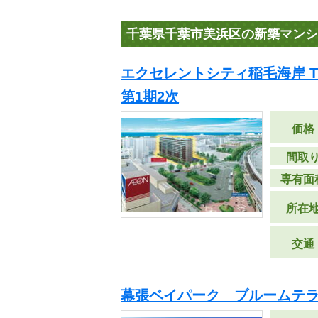
千葉県千葉市美浜区の新築マンシ
エクセレントシティ稲毛海岸 THE
第1期2次
価格
間取
専有面
所在
交通
幕張ベイパーク ブルームテ