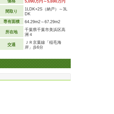
価格
5,090万円～5,690万円
1LDK+2S（納戸）～3L
間取り
DK
専有面積
64.29m
2
～67.29m
2
千葉県千葉市美浜区高
所在地
洲４
ＪＲ京葉線「稲毛海
交通
岸」歩6分