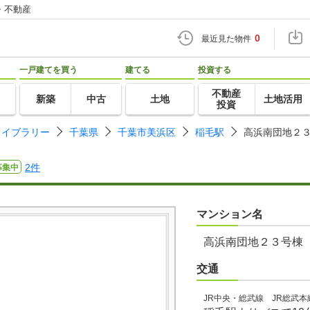
・不動産
0
最近見た物件
一戸建てを買う
建てる
投資する
不動産
新築
中古
土地
土地活用
投資
ライブラリー
千葉県
千葉市美浜区
稲毛駅
高浜南団地２
2件
募集中
マンション名
高浜南団地２３号棟
交通
JR中央・総武線 JR総武本