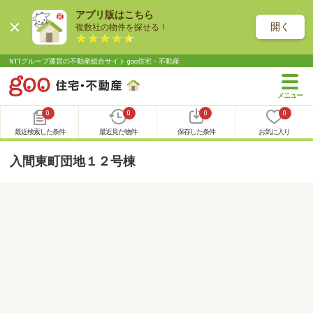
アプリ版はこちら
開く
複数社の物件を探せる！
NTTグループ運営の不動産総合サイト goo住宅・不動産
0
0
0
0
最近検索した条件
最近見た物件
保存した条件
お気に入り
入間東町団地１２号棟