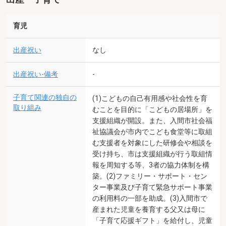
育児
出産祝い
なし
出産祝い-備考
-
子育て関連の独自の
(1)こどもの自己有用感や社会性を育
取り組み
むことを目的に「こどもの居場所」を
支援組織が開設。また、入間市社会福
祉協議会が市内でこども食堂等に取組
む支援者を対象にした研修会や相談を
受け持ち、市は支援組織が行う取組情
報を周知する等、3者の協力体制を構
築。(2)ファミリー・サポート・セン
ター事業及び子育て緊急サポート事業
の利用料の一部を助成。(3)入間市で
産まれた児童を養育する父又は母に
「子育て応援ギフト」を給付し、児童