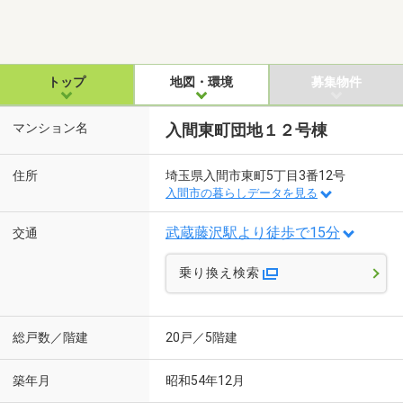
トップ
地図・環境
募集物件
マンション名
入間東町団地１２号棟
住所
埼玉県入間市東町5丁目3番12号
入間市の暮らしデータを見る
武蔵藤沢駅より徒歩で15分
交通
乗り換え検索
総戸数／階建
20戸／5階建
築年月
昭和54年12月