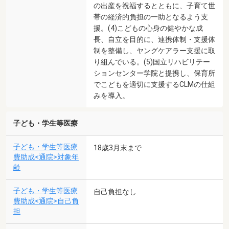
の出産を祝福するとともに、子育て世
帯の経済的負担の一助となるよう支
援。(4)こどもの心身の健やかな成
長、自立を目的に、連携体制・支援体
制を整備し、ヤングケアラー支援に取
り組んでいる。(5)国立リハビリテー
ションセンター学院と提携し、保育所
でこどもを適切に支援するCLMの仕組
みを導入。
子ども・学生等医療
子ども・学生等医療
18歳3月末まで
費助成<通院>対象年
齢
子ども・学生等医療
自己負担なし
費助成<通院>自己負
担