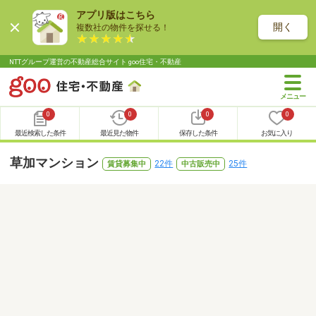
アプリ版はこちら
開く
複数社の物件を探せる！
NTTグループ運営の不動産総合サイト goo住宅・不動産
0
0
0
0
最近検索した条件
最近見た物件
保存した条件
お気に入り
草加マンション
22件
25件
賃貸募集中
中古販売中