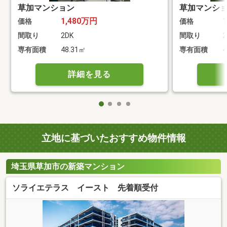
草加マンション
草加マンシ
1,480万円
価格
価格
間取り
2DK
間取り
2
専有面積
48.31㎡
専有面積
4
詳細を見る
立地に基づいたおすすめ物件情報
埼玉県草加市の新築マンション
ソライエテラス イースト 先着順受付