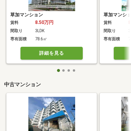
草加マンション
草加マンシ
8.50万円
賃料
賃料
間取り
3LDK
間取り
3
専有面積
78.6㎡
専有面積
7
詳細を見る
中古マンション