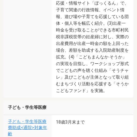
応援・情報サイト「ぼっくるん」で、
子育て関連の行政情報、イベント情
報、遊び場や子育てを応援している団
体・個人等を幅広く紹介。(3)出産一
時金を受け取ることができる市町村民
税非課税世帯の妊産婦に対し、実際の
出産費用が出産一時金の額を上回った
場合、差額を助成する入院助産制度を
拡充。(4)「こどもまんなか そうか」
の実現を目指し、ワークショップ形式
でこどもの声を聴く仕組み「そうチャ
レ」及びこどもが主体となって取り組
むまちづくり活動を応援する「そうか
こどもファンド」を実施。
子ども・学生等医療
子ども・学生等医療
18歳3月末まで
費助成<通院>対象年
齢