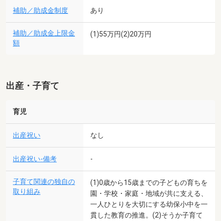
補助／助成金制度
あり
補助／助成金上限金
(1)55万円(2)20万円
額
出産・子育て
育児
出産祝い
なし
出産祝い-備考
-
子育て関連の独自の
(1)0歳から15歳までの子どもの育ちを
取り組み
園・学校・家庭・地域が共に支える、
一人ひとりを大切にする幼保小中を一
貫した教育の推進。(2)そうか子育て