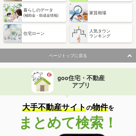
暮らしのデータ
家賃相場
(補助金・助成金情報)
人気タウン
住宅ローン
ランキング
ページトップに戻る
goo住宅・不動産
アプリ
大手不動産サイト
物件
の
を
まとめて検索！