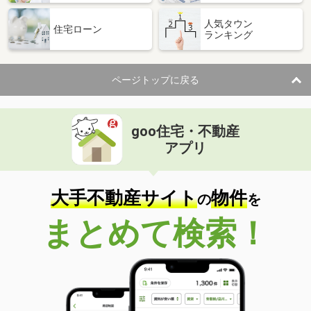
人気タウン
住宅ローン
ランキング
ページトップに戻る
goo住宅・不動産
アプリ
大手不動産サイト
物件
の
を
まとめて検索！