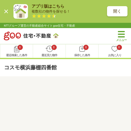
アプリ版はこちら
開く
複数社の物件を探せる！
NTTグループ運営の不動産総合サイト goo住宅・不動産
0
0
0
0
最近検索した条件
最近見た物件
保存した条件
お気に入り
コスモ横浜藤棚四番館