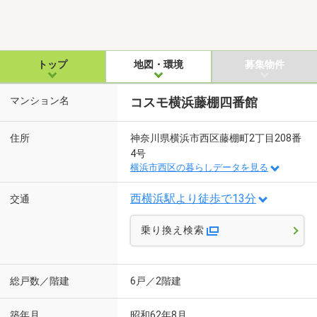
トップ
地図・環境
募集物件
マンション名
コスモ横浜藤棚四番館
住所
神奈川県横浜市西区藤棚町2丁目208番
4号
横浜市西区の暮らしデータを見る
西横浜駅より徒歩で13分
交通
乗り換え検索
総戸数／階建
6戸／2階建
築年月
昭和62年8月