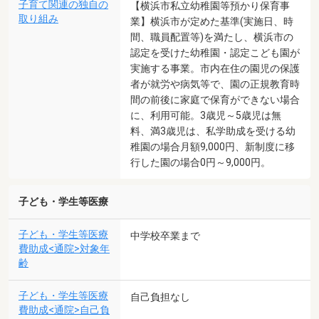
子育て関連の独自の
【横浜市私立幼稚園等預かり保育事
取り組み
業】横浜市が定めた基準(実施日、時
間、職員配置等)を満たし、横浜市の
認定を受けた幼稚園・認定こども園が
実施する事業。市内在住の園児の保護
者が就労や病気等で、園の正規教育時
間の前後に家庭で保育ができない場合
に、利用可能。3歳児～5歳児は無
料、満3歳児は、私学助成を受ける幼
稚園の場合月額9,000円、新制度に移
行した園の場合0円～9,000円。
子ども・学生等医療
子ども・学生等医療
中学校卒業まで
費助成<通院>対象年
齢
子ども・学生等医療
自己負担なし
費助成<通院>自己負