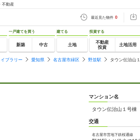
・不動産
0
最近見た物件
一戸建てを買う
建てる
投資する
不動産
新築
中古
土地
土地活用
投資
ライブラリー
愛知県
名古屋市緑区
野並駅
タウン伝治山
マンション名
タウン伝治山１号棟
交通
名古屋市営地下鉄桜通線