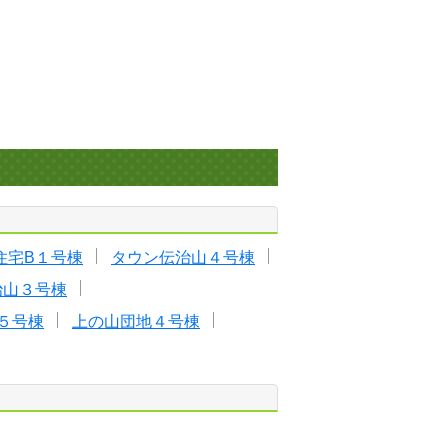
住宅B１号棟
タウン伝治山４号棟
治山３号棟
５号棟
上の山団地４号棟