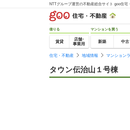
NTTグループ運営の不動産総合サイト goo住宅
借りる
マンションを買う
店舗･
賃貸
新築
中古
事業用
住宅・不動産
地域情報
マンション
タウン伝治山１号棟