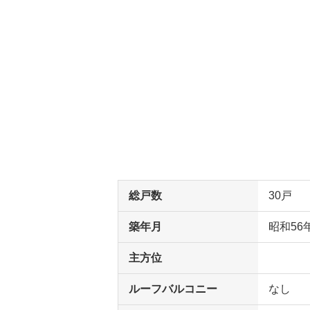
総戸数
30戸
築年月
昭和56
主方位
ルーフバルコニー
なし