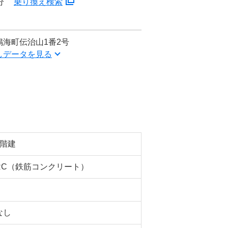
分
乗り換え検索
海町伝治山1番2号
しデータを見る
5階建
RC（鉄筋コンクリート）
なし