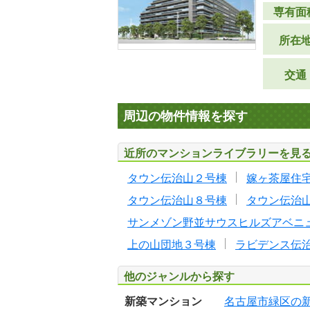
専有面
所在
交通
周辺の物件情報を探す
近所のマンションライブラリーを見
タウン伝治山２号棟
嫁ヶ茶屋住
タウン伝治山８号棟
タウン伝治
サンメゾン野並サウスヒルズアベニ
上の山団地３号棟
ラビデンス伝
他のジャンルから探す
新築マンション
名古屋市緑区の