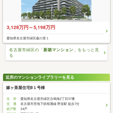
3,128万円～5,198万円
愛知県名古屋市緑区森の里１
名古屋市緑区の「
新築マンション
」をもっと見
る
近所のマンションライブラリーを見る
嫁ヶ茶屋住宅B１号棟
住 所
愛知県名古屋市緑区古鳴海2丁目57番
交 通
名古屋市営地下鉄桜通線 野並駅 徒歩7分
総戸数
24戸