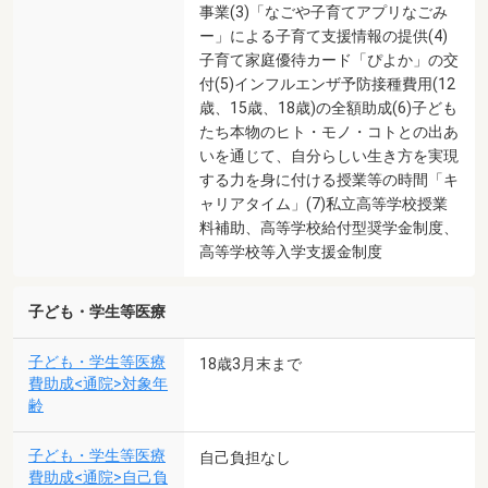
事業(3)「なごや子育てアプリなごみ
ー」による子育て支援情報の提供(4)
子育て家庭優待カード「ぴよか」の交
付(5)インフルエンザ予防接種費用(12
歳、15歳、18歳)の全額助成(6)子ども
たち本物のヒト・モノ・コトとの出あ
いを通じて、自分らしい生き方を実現
する力を身に付ける授業等の時間「キ
ャリアタイム」(7)私立高等学校授業
料補助、高等学校給付型奨学金制度、
高等学校等入学支援金制度
子ども・学生等医療
子ども・学生等医療
18歳3月末まで
費助成<通院>対象年
齢
子ども・学生等医療
自己負担なし
費助成<通院>自己負