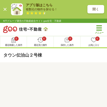
アプリ版はこちら
開く
複数社の物件を探せる！
NTTグループ運営の不動産総合サイト goo住宅・不動産
0
0
0
0
最近検索した条件
最近見た物件
保存した条件
お気に入り
タウン伝治山２号棟