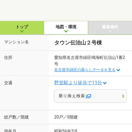
トップ
地図・環境
募集物件
マンション名
タウン伝治山２号棟
住所
愛知県名古屋市緑区鳴海町伝治山1番2
号
名古屋市緑区の暮らしデータを見る
野並駅より徒歩で11分
交通
乗り換え検索
総戸数／階建
20戸／5階建
築年月
昭和56年3月