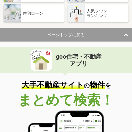
人気タウン
住宅ローン
ランキング
ページトップに戻る
goo住宅・不動産
アプリ
大手不動産サイト
物件
の
を
まとめて検索！