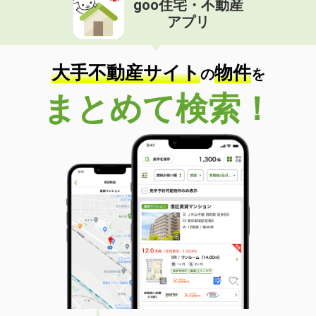
goo住宅・不動産
アプリ
大手不動産サイト
物件
の
を
まとめて検索！