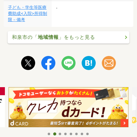
子ども・学生等医療
-
費助成<入院>所得制
限－備考
和泉市の「
地域情報
」をもっと見る