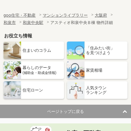
goo住宅・不動産
マンションライブラリー
大阪府
和泉市
和泉中央駅
アスティオ和泉中央Ｂ棟 物件詳細
お役立ち情報
「住みたい街」
住まいのコラム
を見つけよう
暮らしのデータ
家賃相場
(補助金・助成金情報)
人気タウン
住宅ローン
ランキング
ページトップに戻る