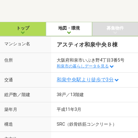
トップ
地図・環境
募集物件
マンション名
アスティオ和泉中央Ｂ棟
住所
大阪府和泉市いぶき野4丁目3番5号
和泉市の暮らしデータを見る
和泉中央駅より徒歩で3分
交通
総戸数／階建
38戸／13階建
築年月
平成11年3月
構造
SRC（鉄骨鉄筋コンクリート）