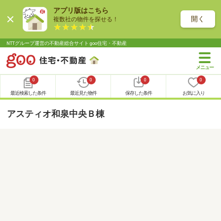
アプリ版はこちら
開く
複数社の物件を探せる！
NTTグループ運営の不動産総合サイト goo住宅・不動産
0
0
0
0
最近検索した条件
最近見た物件
保存した条件
お気に入り
アスティオ和泉中央Ｂ棟