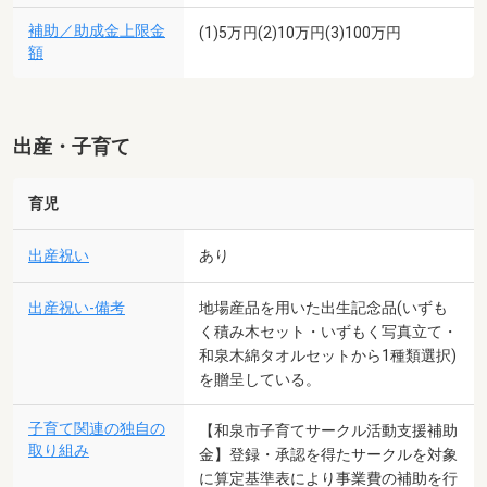
補助／助成金上限金
(1)5万円(2)10万円(3)100万円
額
出産・子育て
育児
出産祝い
あり
出産祝い-備考
地場産品を用いた出生記念品(いずも
く積み木セット・いずもく写真立て・
和泉木綿タオルセットから1種類選択)
を贈呈している。
子育て関連の独自の
【和泉市子育てサークル活動支援補助
取り組み
金】登録・承認を得たサークルを対象
に算定基準表により事業費の補助を行