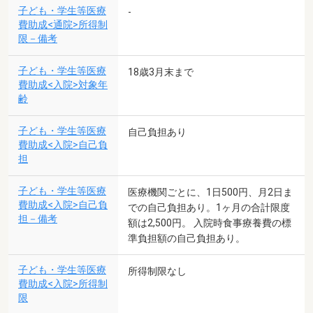
子ども・学生等医療
-
費助成<通院>所得制
限－備考
子ども・学生等医療
18歳3月末まで
費助成<入院>対象年
齢
子ども・学生等医療
自己負担あり
費助成<入院>自己負
担
子ども・学生等医療
医療機関ごとに、1日500円、月2日ま
費助成<入院>自己負
での自己負担あり。1ヶ月の合計限度
担－備考
額は2,500円。 入院時食事療養費の標
準負担額の自己負担あり。
子ども・学生等医療
所得制限なし
費助成<入院>所得制
限