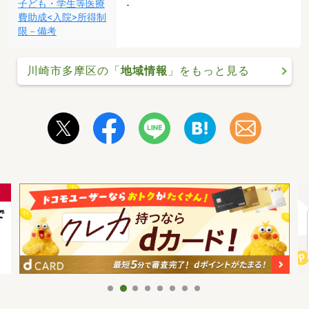
子ども・学生等医療
-
費助成<入院>所得制
限－備考
川崎市多摩区の「
地域情報
」をもっと見る