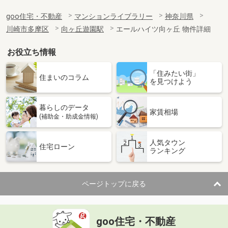
goo住宅・不動産
マンションライブラリー
神奈川県
川崎市多摩区
向ヶ丘遊園駅
エールハイツ向ヶ丘 物件詳細
お役立ち情報
「住みたい街」
住まいのコラム
を見つけよう
暮らしのデータ
家賃相場
(補助金・助成金情報)
人気タウン
住宅ローン
ランキング
ページトップに戻る
goo住宅・不動産