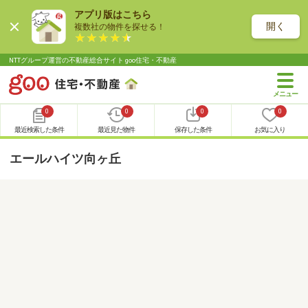
アプリ版はこちら
開く
複数社の物件を探せる！
NTTグループ運営の不動産総合サイト goo住宅・不動産
0
0
0
0
最近検索した条件
最近見た物件
保存した条件
お気に入り
エールハイツ向ヶ丘