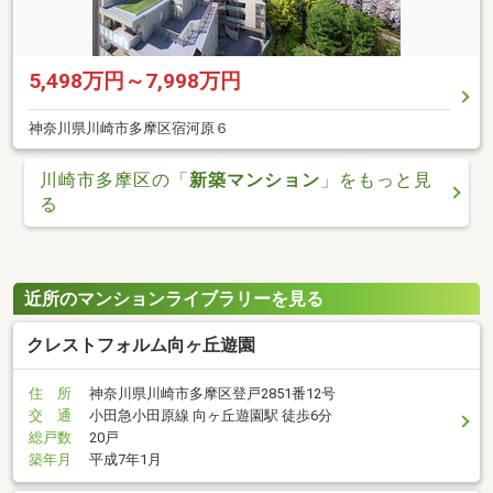
5,498万円～7,998万円
神奈川県川崎市多摩区宿河原６
川崎市多摩区の「
新築マンション
」をもっと見
る
近所のマンションライブラリーを見る
クレストフォルム向ヶ丘遊園
住 所
神奈川県川崎市多摩区登戸2851番12号
交 通
小田急小田原線 向ヶ丘遊園駅 徒歩6分
総戸数
20戸
築年月
平成7年1月