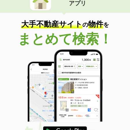
アプリ
大手不動産サイト
物件
の
を
まとめて検索！