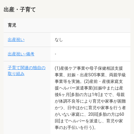
出産・子育て
育児
出産祝い
なし
出産祝い-備考
-
子育て関連の独自の
(1)産後ケア事業や母子保健相談支援
取り組み
事業、妊娠・出産SOS事業、両親学級
事業等を実施。(2)産前・産後家庭支
援ヘルパー派遣事業(妊娠中または産
後6ヶ月[多胎の方は1年]までで、母親
が体調不良等により育児や家事が困難
かつ、日中ほかに育児や家事を行う者
がいない家庭に、20回[多胎の方は60
回]までヘルパーを派遣し、育児や家
事のお手伝いを行う)。