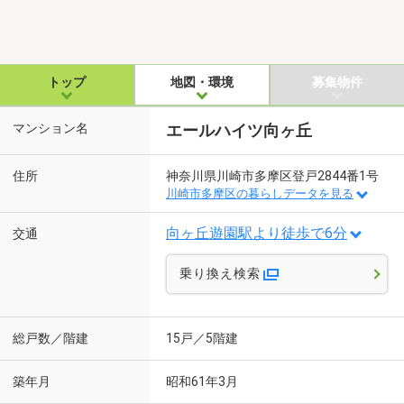
トップ
地図・環境
募集物件
マンション名
エールハイツ向ヶ丘
住所
神奈川県川崎市多摩区登戸2844番1号
川崎市多摩区の暮らしデータを見る
向ヶ丘遊園駅より徒歩で6分
交通
乗り換え検索
総戸数／階建
15戸／5階建
築年月
昭和61年3月