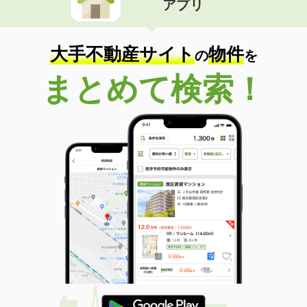
アプリ
大手不動産サイト
物件
の
を
まとめて検索！