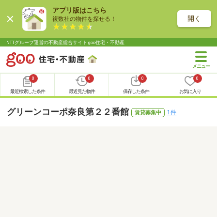
アプリ版はこちら
開く
複数社の物件を探せる！
NTTグループ運営の不動産総合サイト goo住宅・不動産
0
0
0
0
最近検索した条件
最近見た物件
保存した条件
お気に入り
グリーンコーポ奈良第２２番館
1件
賃貸募集中