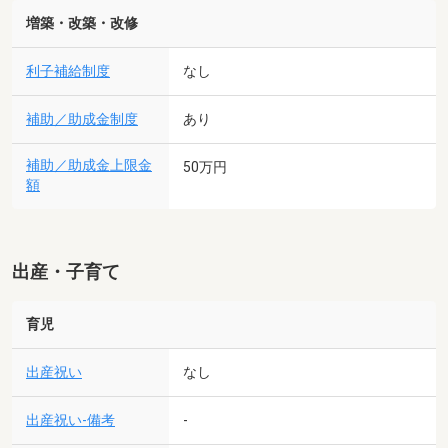
増築・改築・改修
利子補給制度
なし
補助／助成金制度
あり
補助／助成金上限金
50万円
額
出産・子育て
育児
出産祝い
なし
出産祝い-備考
-