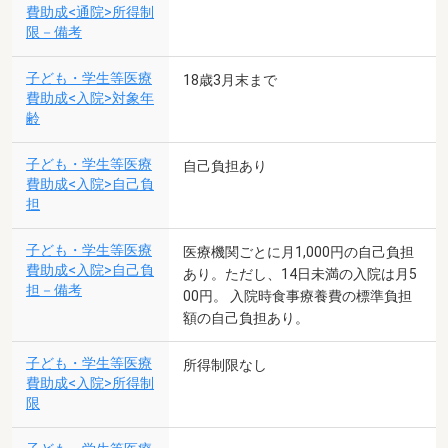
費助成<通院>所得制
限－備考
子ども・学生等医療
18歳3月末まで
費助成<入院>対象年
齢
子ども・学生等医療
自己負担あり
費助成<入院>自己負
担
子ども・学生等医療
医療機関ごとに月1,000円の自己負担
費助成<入院>自己負
あり。ただし、14日未満の入院は月5
担－備考
00円。 入院時食事療養費の標準負担
額の自己負担あり。
子ども・学生等医療
所得制限なし
費助成<入院>所得制
限