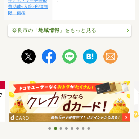
子ども・学生等医療
-
費助成<入院>所得制
限－備考
奈良市の「
地域情報
」をもっと見る