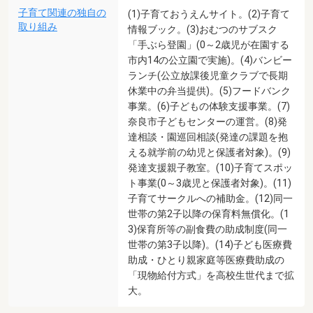
子育て関連の独自の
(1)子育ておうえんサイト。(2)子育て
取り組み
情報ブック。(3)おむつのサブスク
「手ぶら登園」(0～2歳児が在園する
市内14の公立園で実施)。(4)バンビー
ランチ(公立放課後児童クラブで長期
休業中の弁当提供)。(5)フードバンク
事業。(6)子どもの体験支援事業。(7)
奈良市子どもセンターの運営。(8)発
達相談・園巡回相談(発達の課題を抱
える就学前の幼児と保護者対象)。(9)
発達支援親子教室。(10)子育てスポッ
ト事業(0～3歳児と保護者対象)。(11)
子育てサークルへの補助金。(12)同一
世帯の第2子以降の保育料無償化。(1
3)保育所等の副食費の助成制度(同一
世帯の第3子以降)。(14)子ども医療費
助成・ひとり親家庭等医療費助成の
「現物給付方式」を高校生世代まで拡
大。