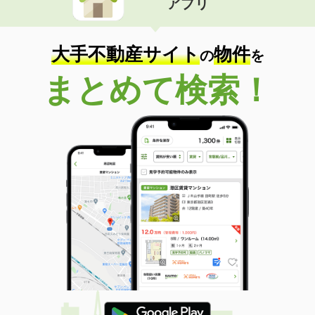
アプリ
大手不動産サイト
物件
の
を
まとめて検索！