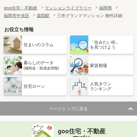
goo住宅・不動産
マンションライブラリー
福岡県
福岡市中央区
薬院駅
三井グランドマンション 物件詳細
お役立ち情報
「住みたい街」
住まいのコラム
を見つけよう
暮らしのデータ
家賃相場
(補助金・助成金情報)
人気タウン
住宅ローン
ランキング
ページトップに戻る
goo住宅・不動産