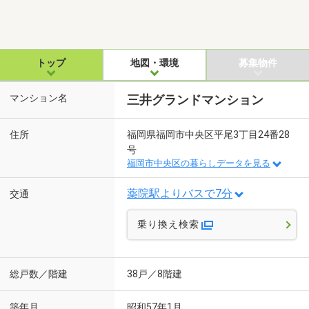
トップ
地図・環境
募集物件
マンション名
三井グランドマンション
住所
福岡県福岡市中央区平尾3丁目24番28
号
福岡市中央区の暮らしデータを見る
薬院駅よりバスで7分
交通
乗り換え検索
総戸数／階建
38戸／8階建
築年月
昭和57年1月