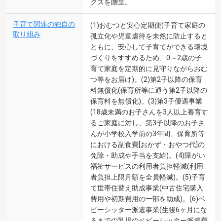
クスを贈呈。
子育て関連の独自の
(1)おむつと安心定期便(子育て家庭の
取り組み
孤立化や児童虐待を未然に防止すると
ともに、安心して子育てができる環境
づくりをすすめるため、0～2歳の子
育て家庭を定期的に見守りながらおむ
つ等をお届け)。(2)第2子以降の保育
料無償化(保育所等に通う第2子以降の
保育料を無償化)。(3)第3子優遇事業
(18歳未満のお子さんを3人以上養育す
るご家庭に対し、第3子以降のお子さ
んが小学校入学前の3年間、保育所等
における副食費[おかず・おやつ代]の
免除・助成や手当を支給)。(4)障がい
福祉サービスの利用者負担軽減(利用
者負担上限月額を全員軽減)。(5)子育
て世帯住替え助成事業(中古住宅購入
費用や初期費用の一部を助成)。(6)ベ
ビーシッター派遣事業(生後6ヶ月にな
るまでの乳児のベビーシッター派遣費