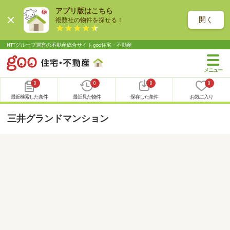
アプリ版はこちら
開く
複数社の物件を探せる！
NTTグループ運営の不動産総合サイト goo住宅・不動産
0
0
0
0
最近検索した条件
最近見た物件
保存した条件
お気に入り
三井グランドマンション