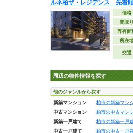
ルネ柏ザ・レジデンス 先着
価格
間取
専有面
所在
交通
周辺の物件情報を探す
他のジャンルから探す
新築マンション
柏市の新築マン
中古マンション
柏市の中古マン
新築一戸建て
柏市の新築一戸
中古一戸建て
柏市の中古一戸