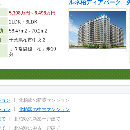
順
ルネ柏ディアパーク 
5,398万円～6,498万円
り
2LDK・3LDK
積
58.47m
2
～70.2m
2
地
千葉県柏市中央２
ＪＲ常磐線「柏」歩10
分
ション
北柏駅の新築マンション
ション
北柏駅の中古マンション
建て
北柏駅の新築一戸建て
建て
北柏駅の中古一戸建て