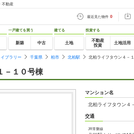
・不動産
0
最近見た物件
一戸建てを買う
建てる
投資する
不動産
新築
中古
土地
土地活用
投資
ライブラリー
千葉県
柏市
北柏駅
北柏ライフタウン４－
１－１０号棟
マンション名
北柏ライフタウン４
交通
JR常磐線