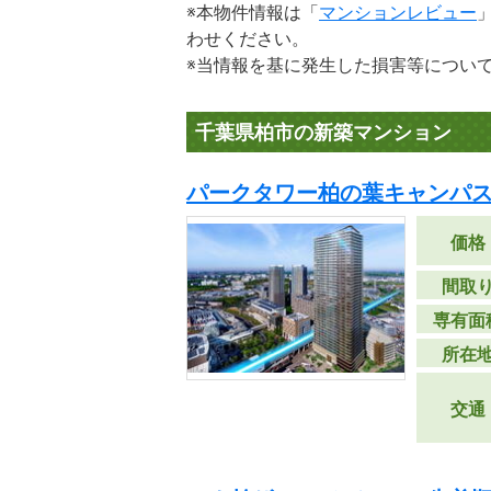
※本物件情報は「
マンションレビュー
わせください。
※当情報を基に発生した損害等につい
千葉県柏市の新築マンション
パークタワー柏の葉キャンパス
価格
間取
専有面
所在
交通