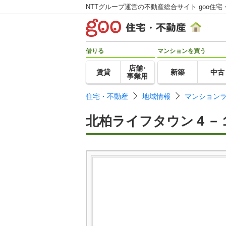
NTTグループ運営の不動産総合サイト goo住宅
借りる
マンションを買う
店舗･
賃貸
新築
中古
事業用
住宅・不動産
地域情報
マンション
北柏ライフタウン４－