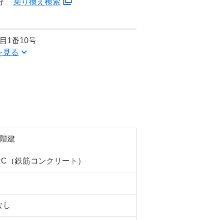
分
乗り換え検索
目1番10号
を見る
4階建
RC（鉄筋コンクリート）
なし