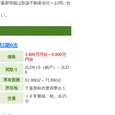
び最新情報は取扱不動産会社へお問い合
さい。
3期9次
3,400万円台～5,900万
価格
円台
2LDK+S（納戸）～3LD
間取り
K
専有面積
61.98m
2
～71.89m
2
所在地
千葉県柏市豊四季台１
ＪＲ常磐線「柏」歩15
交通
分