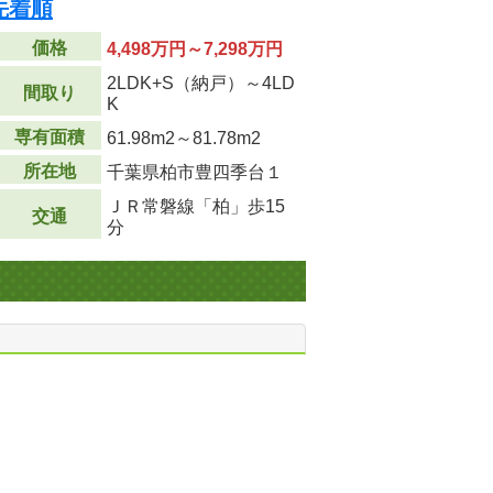
先着順
価格
4,498万円～7,298万円
2LDK+S（納戸）～4LD
間取り
K
専有面積
61.98m
2
～81.78m
2
所在地
千葉県柏市豊四季台１
ＪＲ常磐線「柏」歩15
交通
分