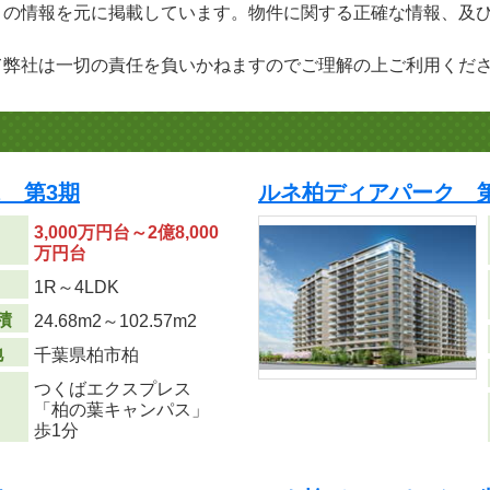
」の情報を元に掲載しています。物件に関する正確な情報、及
て弊社は一切の責任を負いかねますのでご理解の上ご利用くだ
 第3期
ルネ柏ディアパーク 第
3,000万円台～2億8,000
万円台
り
1R～4LDK
積
24.68m
2
～102.57m
2
地
千葉県柏市柏
つくばエクスプレス
「柏の葉キャンパス」
歩1分