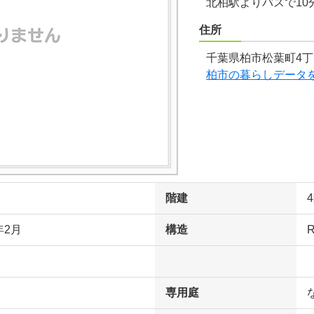
北柏駅よりバスで10
住所
千葉県柏市松葉町4丁
柏市の暮らしデータ
階建
年2月
構造
専用庭