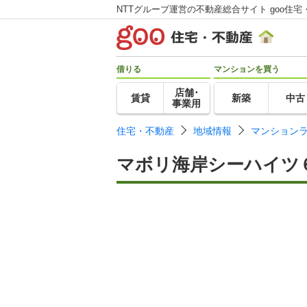
NTTグループ運営の不動産総合サイト goo住宅
借りる
マンションを買う
店舗･
賃貸
新築
中古
事業用
住宅・不動産
地域情報
マンション
マボリ海岸シーハイツ