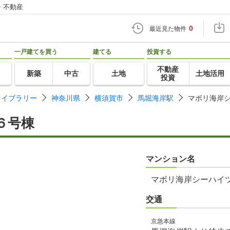
・不動産
0
最近見た物件
一戸建てを買う
建てる
投資する
不動産
新築
中古
土地
土地活用
投資
ライブラリー
神奈川県
横須賀市
馬堀海岸駅
マボリ海岸
６号棟
マンション名
マボリ海岸シーハイ
交通
京急本線