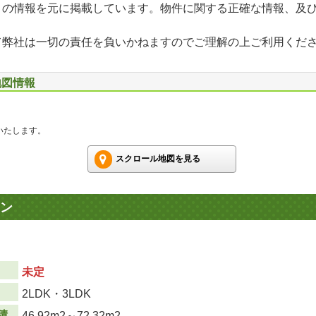
」の情報を元に掲載しています。物件に関する正確な情報、及
て弊社は一切の責任を負いかねますのでご理解の上ご利用くだ
地図情報
いたします。
スクロール地図を見る
ン
未定
り
2LDK・3LDK
積
46.92m
2
～72.32m
2