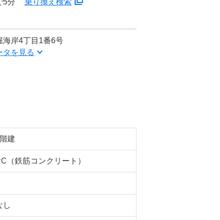
で5分
乗り換え検索
海岸4丁目1番6号
ータを見る
5階建
RC（鉄筋コンクリート）
なし