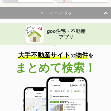
ページトップに戻る
goo住宅・不動産
アプリ
大手不動産サイト
物件
の
を
まとめて検索！