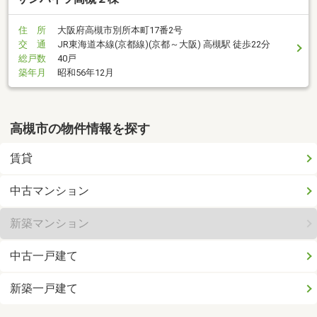
住 所
大阪府高槻市別所本町17番2号
交 通
JR東海道本線(京都線)(京都～大阪) 高槻駅 徒歩22分
総戸数
40戸
築年月
昭和56年12月
高槻市の物件情報を探す
賃貸
中古マンション
新築マンション
中古一戸建て
新築一戸建て