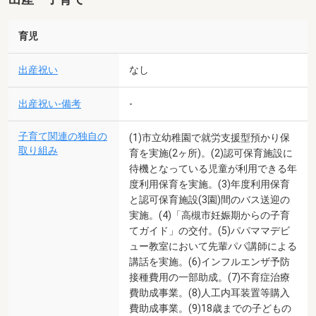
育児
出産祝い
なし
出産祝い-備考
-
子育て関連の独自の
(1)市立幼稚園で就労支援型預かり保
取り組み
育を実施(2ヶ所)。(2)認可保育施設に
待機となっている児童が利用できる年
度利用保育を実施。(3)年度利用保育
と認可保育施設(3園)間のバス送迎の
実施。(4)「高槻市妊娠期からの子育
てガイド」の交付。(5)パパママデビ
ュー教室において先輩パパ講師による
講話を実施。(6)インフルエンザ予防
接種費用の一部助成。(7)不育症治療
費助成事業。(8)人工内耳装置等購入
費助成事業。(9)18歳までの子どもの