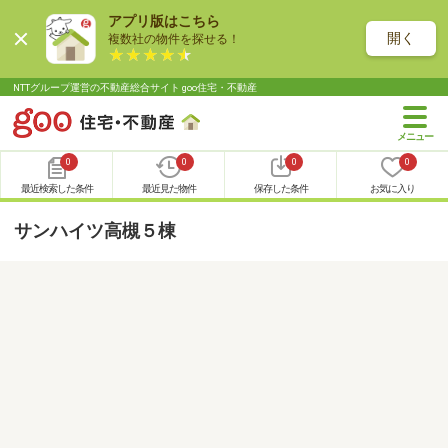
アプリ版はこちら
開く
複数社の物件を探せる！
NTTグループ運営の不動産総合サイト goo住宅・不動産
0
0
0
0
最近検索した条件
最近見た物件
保存した条件
お気に入り
サンハイツ高槻５棟