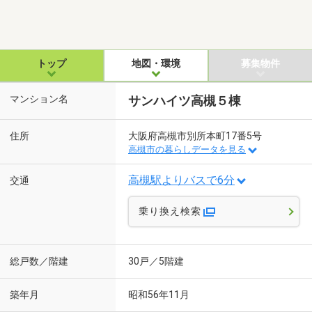
トップ
地図・環境
募集物件
マンション名
サンハイツ高槻５棟
住所
大阪府高槻市別所本町17番5号
高槻市の暮らしデータを見る
高槻駅よりバスで6分
交通
乗り換え検索
総戸数／階建
30戸／5階建
築年月
昭和56年11月