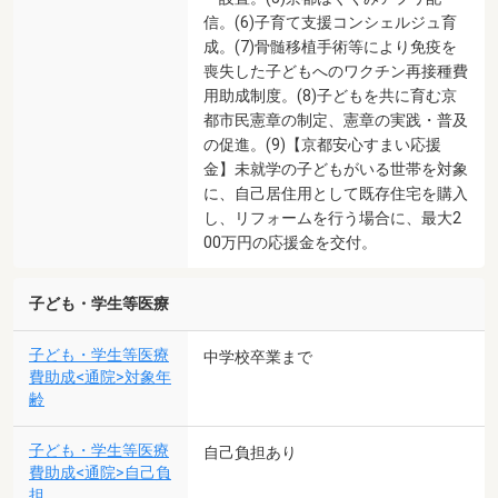
信。(6)子育て支援コンシェルジュ育
成。(7)骨髄移植手術等により免疫を
喪失した子どもへのワクチン再接種費
用助成制度。(8)子どもを共に育む京
都市民憲章の制定、憲章の実践・普及
の促進。(9)【京都安心すまい応援
金】未就学の子どもがいる世帯を対象
に、自己居住用として既存住宅を購入
し、リフォームを行う場合に、最大2
00万円の応援金を交付。
子ども・学生等医療
子ども・学生等医療
中学校卒業まで
費助成<通院>対象年
齢
子ども・学生等医療
自己負担あり
費助成<通院>自己負
担