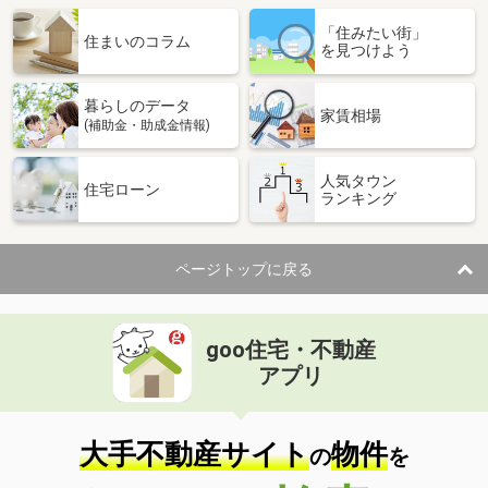
「住みたい街」
住まいのコラム
を見つけよう
暮らしのデータ
家賃相場
(補助金・助成金情報)
人気タウン
住宅ローン
ランキング
ページトップに戻る
goo住宅・不動産
アプリ
大手不動産サイト
物件
の
を