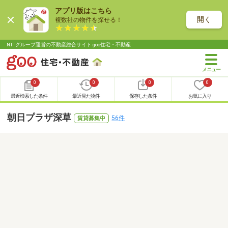
アプリ版はこちら
開く
複数社の物件を探せる！
NTTグループ運営の不動産総合サイト goo住宅・不動産
0
0
0
0
最近検索した条件
最近見た物件
保存した条件
お気に入り
朝日プラザ深草
56件
賃貸募集中