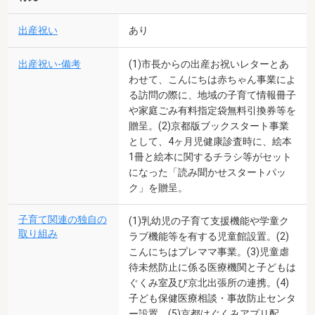
出産祝い
あり
出産祝い-備考
(1)市長からの出産お祝いレターとあ
わせて、こんにちは赤ちゃん事業によ
る訪問の際に、地域の子育て情報冊子
や家庭ごみ有料指定袋無料引換券等を
贈呈。(2)京都版ブックスタート事業
として、4ヶ月児健康診査時に、絵本
1冊と絵本に関するチラシ等がセット
になった「読み聞かせスタートパッ
ク」を贈呈。
子育て関連の独自の
(1)乳幼児の子育て支援機能や学童ク
取り組み
ラブ機能等を有する児童館設置。(2)
こんにちはプレママ事業。(3)児童虐
待未然防止に係る医療機関と子どもは
ぐくみ室及び京北出張所の連携。(4)
子ども保健医療相談・事故防止センタ
ー設置。(5)京都はぐくみアプリ配