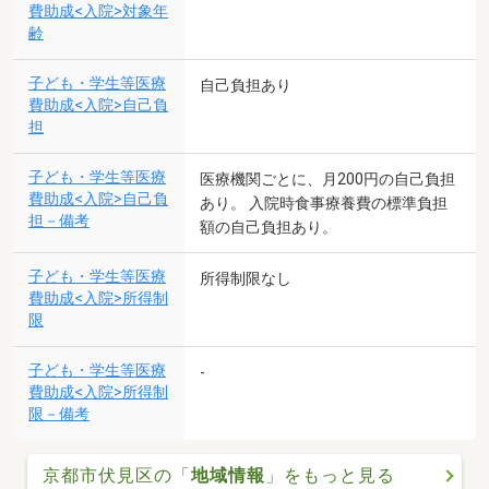
費助成<入院>対象年
齢
子ども・学生等医療
自己負担あり
費助成<入院>自己負
担
子ども・学生等医療
医療機関ごとに、月200円の自己負担
費助成<入院>自己負
あり。 入院時食事療養費の標準負担
担－備考
額の自己負担あり。
子ども・学生等医療
所得制限なし
費助成<入院>所得制
限
子ども・学生等医療
-
費助成<入院>所得制
限－備考
京都市伏見区の「
地域情報
」をもっと見る