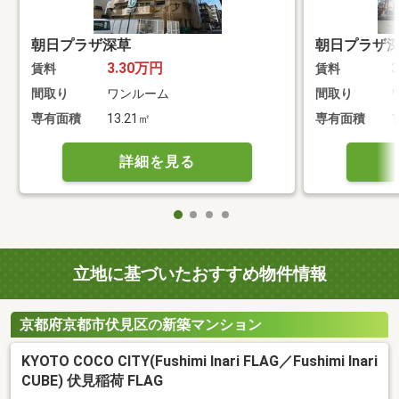
朝日プラザ深草
朝日プラザ
3.30万円
賃料
賃料
間取り
ワンルーム
間取り
専有面積
13.21㎡
専有面積
1
詳細を見る
立地に基づいたおすすめ物件情報
京都府京都市伏見区の新築マンション
KYOTO COCO CITY(Fushimi Inari FLAG／Fushimi Inari
CUBE) 伏見稲荷 FLAG