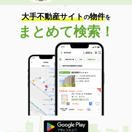
大手不動産サイト
物件
の
を
まとめて検索！