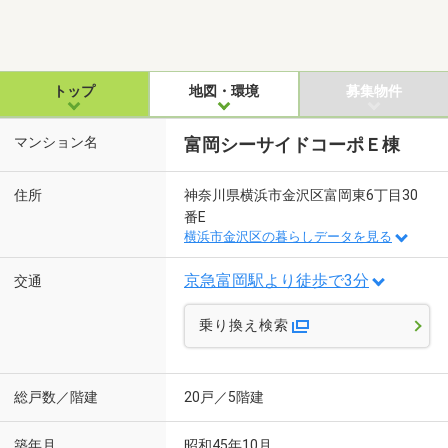
トップ
地図・環境
募集物件
マンション名
富岡シーサイドコーポＥ棟
住所
神奈川県横浜市金沢区富岡東6丁目30
番E
横浜市金沢区の暮らしデータを見る
京急富岡駅より徒歩で3分
交通
乗り換え検索
総戸数／階建
20戸／5階建
築年月
昭和45年10月