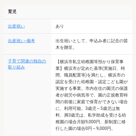
育児
出産祝い
あり
出産祝い-備考
出生祝いとして、申込み者に記念の苗
木を贈呈。
子育て関連の独自の
【横浜市私立幼稚園等預かり保育事
取り組み
業】横浜市が定めた基準(実施日、時
間、職員配置等)を満たし、横浜市の
認定を受けた幼稚園・認定こども園が
実施する事業。市内在住の園児の保護
者が就労や病気等で、園の正規教育時
間の前後に家庭で保育ができない場合
に、利用可能。3歳児～5歳児は無
料、満3歳児は、私学助成を受ける幼
稚園の場合月額9,000円、新制度に移
行した園の場合0円～9,000円。