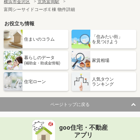
横浜市金沢区
京急富岡駅
富岡シーサイドコーポＥ棟 物件詳細
お役立ち情報
「住みたい街」
住まいのコラム
を見つけよう
暮らしのデータ
家賃相場
(補助金・助成金情報)
人気タウン
住宅ローン
ランキング
ページトップに戻る
goo住宅・不動産
アプリ