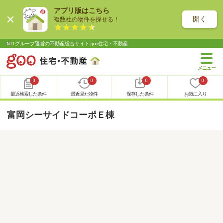
アプリ版はこちら
開く
複数社の物件を探せる！
NTTグループ運営の不動産総合サイト goo住宅・不動産
0
0
0
0
最近検索した条件
最近見た物件
保存した条件
お気に入り
富岡シーサイドコーポＥ棟