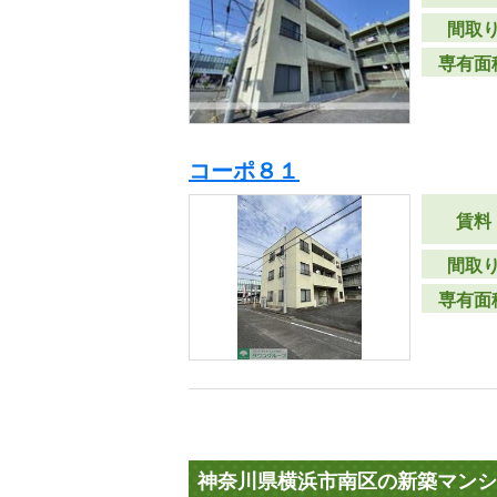
間取
専有面
コーポ８１
賃料
間取
専有面
神奈川県横浜市南区の新築マンシ