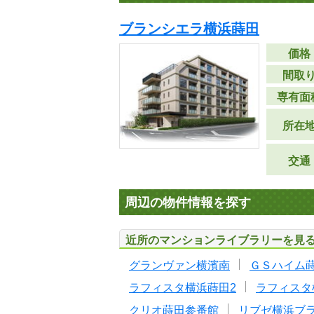
ブランシエラ横浜蒔田
価格
間取
専有面
所在
交通
周辺の物件情報を探す
近所のマンションライブラリーを見
グランヴァン横濱南
ＧＳハイム
ラフィスタ横浜蒔田2
ラフィスタ
クリオ蒔田参番館
リブゼ横浜ブ