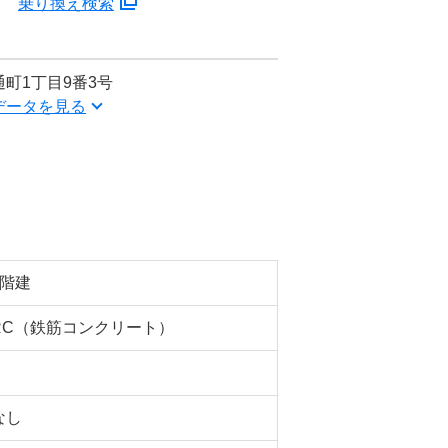
分
乗り換え検索
町1丁目9番3号
データを見る
5階建
RC（鉄筋コンクリート）
なし