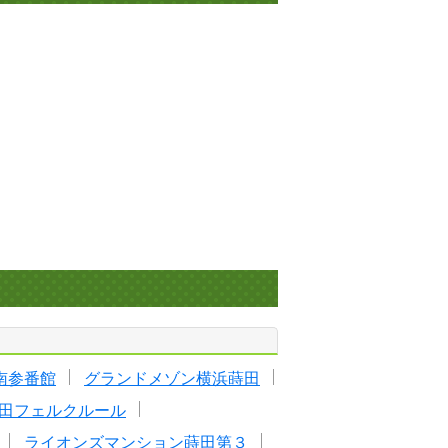
南参番館
グランドメゾン横浜蒔田
田フェルクルール
ライオンズマンション蒔田第３