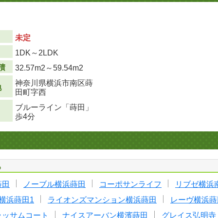
未定
り
1DK～2LDK
積
32.57m
2
～59.54m
2
神奈川県横浜市南区蒔
地
田町字西
ブルーライン「蒔田」
歩4分
る
蒔田
ノーブル横浜蒔田
コーポサンライフ
リブゼ横浜
横浜蒔田1
ライオンズマンション横浜蒔田
レーヴ横浜蒔
ラッサムコート
ナイスアーバン横濱蒔田
グレイス弘明寺