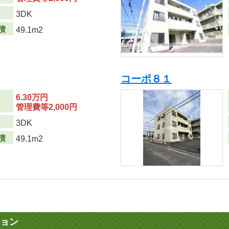
り
3DK
積
49.1m2
コーポ８１
6.30万円
管理費等2,000円
り
3DK
積
49.1m2
ョン