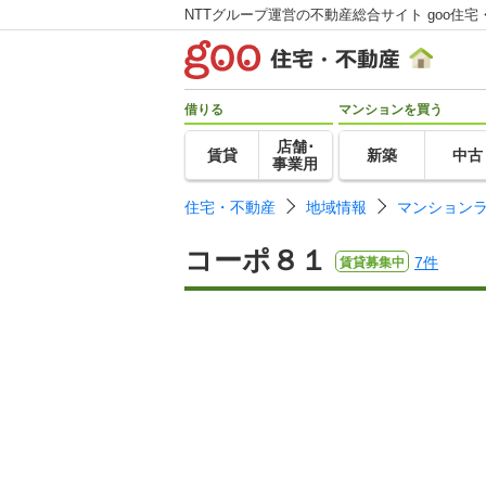
NTTグループ運営の不動産総合サイト goo住宅
借りる
マンションを買う
店舗･
賃貸
新築
中古
事業用
住宅・不動産
地域情報
マンション
コーポ８１
7件
賃貸募集中