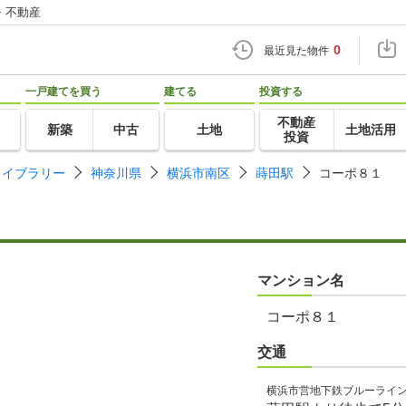
・不動産
0
最近見た物件
一戸建てを買う
建てる
投資する
不動産
新築
中古
土地
土地活用
投資
ライブラリー
神奈川県
横浜市南区
蒔田駅
コーポ８１
マンション名
コーポ８１
交通
横浜市営地下鉄ブルーライ