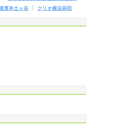
横濱井土ヶ谷
クリオ横浜蒔田