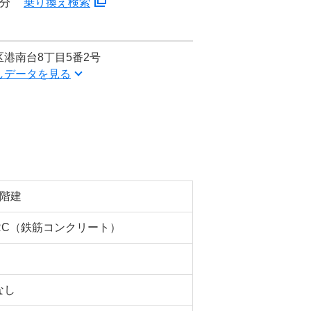
4分
乗り換え検索
港南台8丁目5番2号
しデータを見る
2階建
RC（鉄筋コンクリート）
なし