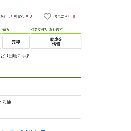
0
0
保存した検索条件
お気に入り
売る
住みやすい街を探す
助成金
売却
情報
よどり団地２号棟
２号棟