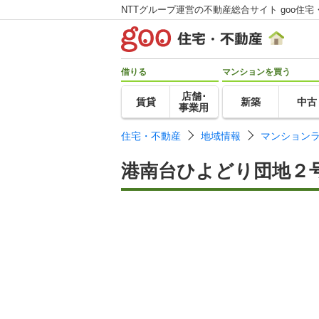
NTTグループ運営の不動産総合サイト goo住宅
借りる
マンションを買う
店舗･
賃貸
新築
中古
事業用
住宅・不動産
地域情報
マンション
港南台ひよどり団地２