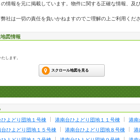
」の情報を元に掲載しています。物件に関する正確な情報、及
て弊社は一切の責任を負いかねますのでご理解の上ご利用くだ
辺地図情報
いたします。
スクロール地図を見る
る
台ひよどり団地１号棟
港南台ひよどり団地１１号棟
港南
南台ひよどり団地１５号棟
港南台ひよどり団地８号棟
港
台ひよどり団地１２号棟
港南台ひよどり団地９号棟
港南