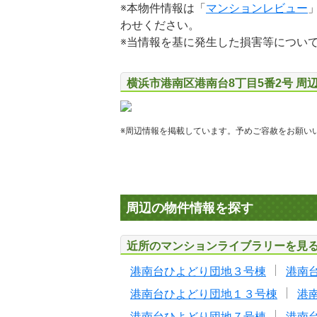
※本物件情報は「
マンションレビュー
わせください。
※当情報を基に発生した損害等につい
横浜市港南区港南台8丁目5番2号 周
※周辺情報を掲載しています。予めご容赦をお願い
周辺の物件情報を探す
近所のマンションライブラリーを見
港南台ひよどり団地３号棟
港南
港南台ひよどり団地１３号棟
港
港南台ひよどり団地７号棟
港南