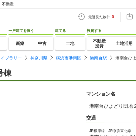
・不動産
0
最近見た物件
一戸建てを買う
建てる
投資する
不動産
新築
中古
土地
土地活用
投資
ライブラリー
神奈川県
横浜市港南区
港南台駅
港南台ひ
号棟
マンション名
港南台ひよどり団地
交通
JR根岸線 JR京浜東北線