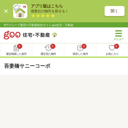
アプリ版はこちら
開く
複数社の物件を探せる！
NTTグループ運営の不動産総合サイト goo住宅・不動産
0
0
0
0
最近検索した条件
最近見た物件
保存した条件
お気に入り
吾妻橋サニーコーポ