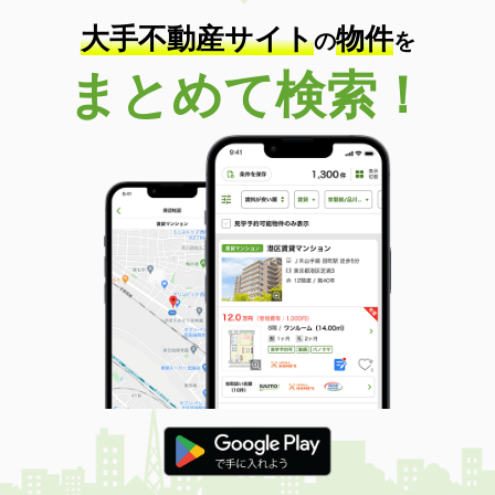
大手不動産サイト
物件
の
を
まとめて検索！