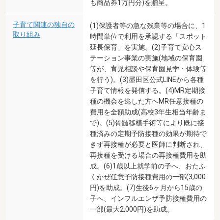
も商品券1万円分)を贈呈。
子育て関連の独自の
(1)保護者等の急な残業等の場合に、1
取り組み
時間単位で利用を承認する「スポット
延長保育」を実施。(2)子育て安心ス
テーション事業の実施(地域の保育園
等が、育児相談や保育園見学・体験等
を行う)。(3)墨田区公式LINEから各種
子育て情報を発信する。(4)MR定期接
種の機会を逃した方へMR任意接種の
費用を全額助成(高校3年生相当年齢ま
で)。(5)骨髄移植手術等により既に接
種済みの定期予防接種の効果が期待で
きず再接種が必要と医師に判断され、
再接種を受ける場合の再接種費用を助
成。(6)1歳以上就学前の子へ、おたふ
くかぜ任意予防接種費用の一部(3,000
円)を助成。(7)生後6ヶ月から15歳の
子へ、インフルエンザ予防接種費用の
一部(最大2,000円)を助成。