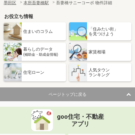
墨田区
本所吾妻橋駅
吾妻橋サニーコーポ 物件詳細
お役立ち情報
「住みたい街」
住まいのコラム
を見つけよう
暮らしのデータ
家賃相場
(補助金・助成金情報)
人気タウン
住宅ローン
ランキング
ページトップに戻る
goo住宅・不動産
アプリ