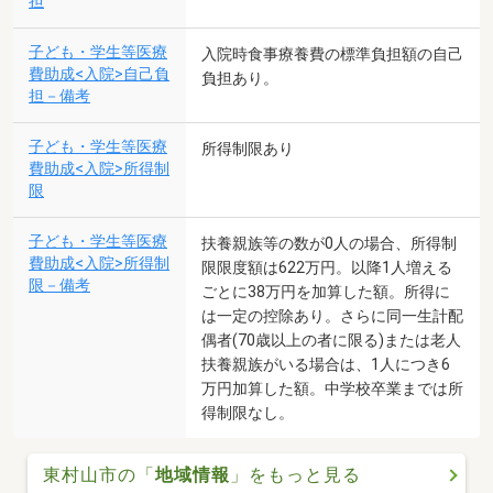
担
子ども・学生等医療
入院時食事療養費の標準負担額の自己
費助成<入院>自己負
負担あり。
担－備考
子ども・学生等医療
所得制限あり
費助成<入院>所得制
限
子ども・学生等医療
扶養親族等の数が0人の場合、所得制
費助成<入院>所得制
限限度額は622万円。以降1人増える
限－備考
ごとに38万円を加算した額。所得に
は一定の控除あり。さらに同一生計配
偶者(70歳以上の者に限る)または老人
扶養親族がいる場合は、1人につき6
万円加算した額。中学校卒業までは所
得制限なし。
東村山市の「
地域情報
」をもっと見る