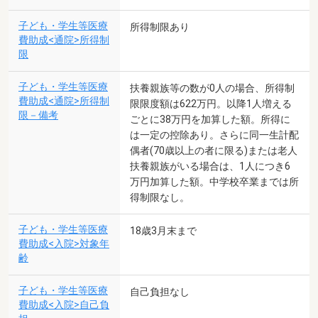
子ども・学生等医療
所得制限あり
費助成<通院>所得制
限
子ども・学生等医療
扶養親族等の数が0人の場合、所得制
費助成<通院>所得制
限限度額は622万円。以降1人増える
限－備考
ごとに38万円を加算した額。所得に
は一定の控除あり。さらに同一生計配
偶者(70歳以上の者に限る)または老人
扶養親族がいる場合は、1人につき6
万円加算した額。中学校卒業までは所
得制限なし。
子ども・学生等医療
18歳3月末まで
費助成<入院>対象年
齢
子ども・学生等医療
自己負担なし
費助成<入院>自己負