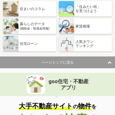
「住みたい街」
住まいのコラム
を見つけよう
暮らしのデータ
家賃相場
(補助金・助成金情報)
人気タウン
住宅ローン
ランキング
ページトップに戻る
goo住宅・不動産
アプリ
大手不動産サイト
物件
の
を