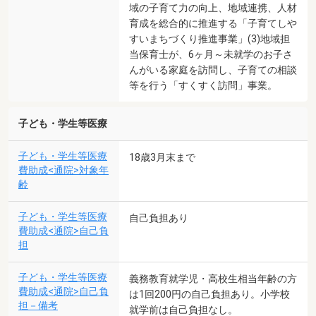
域の子育て力の向上、地域連携、人材
育成を総合的に推進する「子育てしや
すいまちづくり推進事業」(3)地域担
当保育士が、6ヶ月～未就学のお子さ
んがいる家庭を訪問し、子育ての相談
等を行う「すくすく訪問」事業。
子ども・学生等医療
子ども・学生等医療
18歳3月末まで
費助成<通院>対象年
齢
子ども・学生等医療
自己負担あり
費助成<通院>自己負
担
子ども・学生等医療
義務教育就学児・高校生相当年齢の方
費助成<通院>自己負
は1回200円の自己負担あり。小学校
担－備考
就学前は自己負担なし。