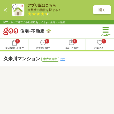
アプリ版はこちら
開く
複数社の物件を探せる！
NTTグループ運営の不動産総合サイト goo住宅・不動産
0
0
0
0
最近検索した条件
最近見た物件
保存した条件
お気に入り
久米川マンション
2件
中古販売中