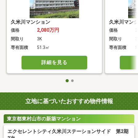
久米川マンション
久米川マン
2,080万円
価格
価格
間取り
3K
間取り
3
専有面積
51.3㎡
専有面積
5
詳細を見る
立地に基づいたおすすめ物件情報
東京都東村山市の新築マンション
エクセレントシティ久米川ステーションサイド 第2期