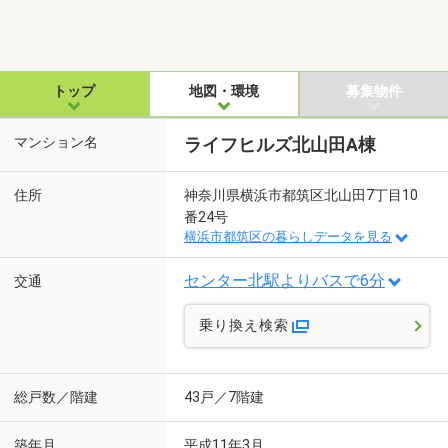
トップ
地図・環境
募集物件
マンション名
ライフヒルズ北山田A棟
住所
神奈川県横浜市都筑区北山田7丁目10
番24号
横浜市都筑区の暮らしデータを見る
センター北駅よりバスで6分
交通
乗り換え検索
総戸数／階建
43戸／7階建
築年月
平成11年3月