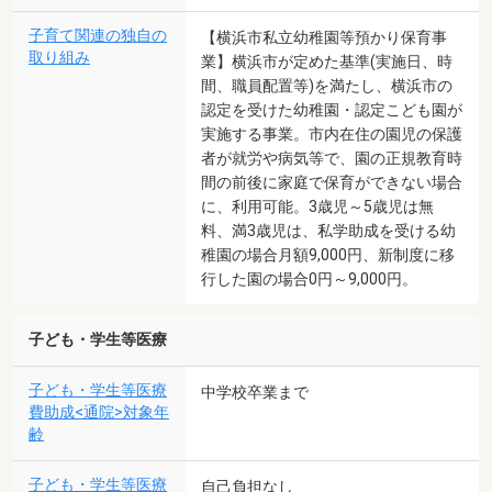
子育て関連の独自の
【横浜市私立幼稚園等預かり保育事
取り組み
業】横浜市が定めた基準(実施日、時
間、職員配置等)を満たし、横浜市の
認定を受けた幼稚園・認定こども園が
実施する事業。市内在住の園児の保護
者が就労や病気等で、園の正規教育時
間の前後に家庭で保育ができない場合
に、利用可能。3歳児～5歳児は無
料、満3歳児は、私学助成を受ける幼
稚園の場合月額9,000円、新制度に移
行した園の場合0円～9,000円。
子ども・学生等医療
子ども・学生等医療
中学校卒業まで
費助成<通院>対象年
齢
子ども・学生等医療
自己負担なし