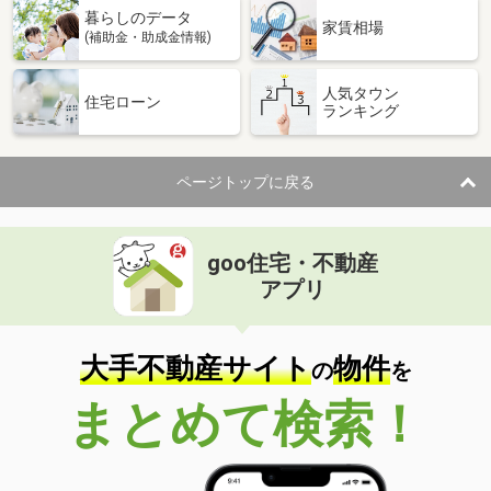
暮らしのデータ
家賃相場
(補助金・助成金情報)
人気タウン
住宅ローン
ランキング
ページトップに戻る
goo住宅・不動産
アプリ
大手不動産サイト
物件
の
を
まとめて検索！