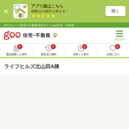
アプリ版はこちら
開く
複数社の物件を探せる！
NTTグループ運営の不動産総合サイト goo住宅・不動産
0
0
0
0
最近検索した条件
最近見た物件
保存した条件
お気に入り
ライフヒルズ北山田A棟